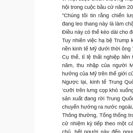
hội trong cuộc bầu cử năm 20
"Chúng tôi tin rằng chiến 
đang leo thang này là làm ch
Điều này có thể kéo dài cho đ
Tuy nhiên việc hạ bệ Trump kh
nền kinh tế Mỹ dưới thời ông
Cụ thể, tỉ lệ thất nghiệp liê
năm, thu nhập của người M
hưởng của Mỹ trên thế giới c
Ngược lại, kinh tế Trung Qu
‘cưỡi trên lưng cọp khó xuống
sản xuất đang rời Trung Quố
chuyển hướng ra nước ngoài, 
Thông thường, Tổng thống tro
cử nhiệm kỳ tiếp theo một c
chủ, hết người này đến ngườ