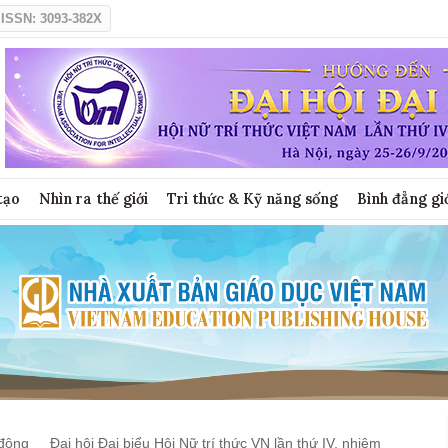
ISSN: 3093-382X
tạo
Nhìn ra thế giới
Tri thức & Kỹ năng sống
Bình đẳng gi
động
Đại hội Đại biểu Hội Nữ trí thức VN lần thứ IV, nhiệm