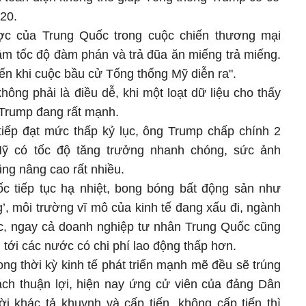
20.
lược của Trung Quốc trong cuộc chiến thương mại
ậm tốc độ đàm phán và trả đũa ăn miếng trả miếng.
ến khi cuộc bầu cử Tống thống Mỹ diễn ra".
ông phải là điều dễ, khi một loạt dữ liệu cho thấy
 Trump đang rất mạnh.
n tiếp đạt mức thấp kỷ lục, ông Trump chấp chính 2
ỹ có tốc độ tăng trưởng nhanh chóng, sức ảnh
ũng nâng cao rất nhiều.
ốc tiếp tục hạ nhiệt, bong bóng bất động sản như
’, môi trường vĩ mô của kinh tế đang xấu đi, ngành
c, ngay cả doanh nghiệp tư nhân Trung Quốc cũng
tới các nước có chi phí lao động thấp hơn.
ng thời kỳ kinh tế phát triển mạnh mẽ đều sẽ trúng
ách thuận lợi, hiện nay ứng cử viên của đảng Dân
i khác tả khuynh và cấp tiến, không cấp tiến thì