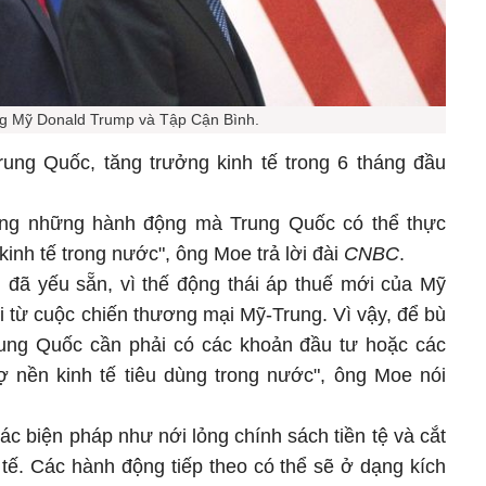
g Mỹ Donald Trump và Tập Cận Bình.
rung Quốc, tăng trưởng kinh tế trong 6 tháng đầu
rong những hành động mà Trung Quốc có thể thực
n kinh tế trong nước", ông Moe trả lời đài
CNBC
.
ại đã yếu sẵn, vì thế động thái áp thuế mới của Mỹ
ại từ cuộc chiến thương mại Mỹ-Trung. Vì vậy, để bù
rung Quốc cần phải có các khoản đầu tư hoặc các
rợ nền kinh tế tiêu dùng trong nước", ông Moe nói
ác biện pháp như nới lỏng chính sách tiền tệ và cắt
 tế. Các hành động tiếp theo có thể sẽ ở dạng kích