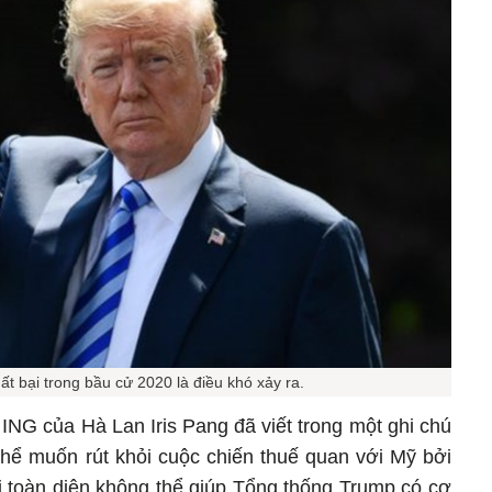
t bại trong bầu cử 2020 là điều khó xảy ra.
ING của Hà Lan Iris Pang đã viết trong một ghi chú
thể muốn rút khỏi cuộc chiến thuế quan với Mỹ bởi
i toàn diện không thể giúp Tổng thống Trump có cơ