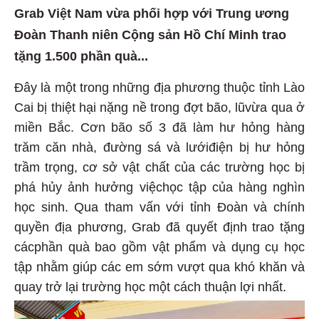
Grab Việt Nam vừa phối hợp với Trung ương
Đoàn Thanh niên Cộng sản Hồ Chí Minh trao
tặng 1.500 phần quà...
Đây là một trong những địa phương thuộc tỉnh Lào
Cai bị thiệt hại nặng nề trong đợt bão, lũvừa qua ở
miền Bắc. Cơn bão số 3 đã làm hư hỏng hàng
trăm căn nhà, đường sá và lướiđiện bị hư hỏng
trầm trọng, cơ sở vật chất của các trường học bị
phá hủy ảnh hưởng việchọc tập của hàng nghìn
học sinh. Qua tham vấn với tỉnh Đoàn và chính
quyền địa phương, Grab đã quyết định trao tặng
cácphần quà bao gồm vật phẩm và dụng cụ học
tập nhằm giúp các em sớm vượt qua khó khăn và
quay trở lại trường học một cách thuận lợi nhất.