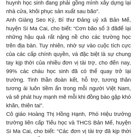
huynh học sinh đang phải gồng mình xây dựng lại
nhà cửa, khôi phục sản xuất sau bão".
Anh Giàng Seo Ký, Bí thư Đảng uỷ xã Bản Mế,
huyện Si Ma Cai, cho biết: “Cơn bão số 3 đãđể lại
những hậu quả rất nặng nề cho các trường học
trên địa bàn. Tuy nhiên, nhờ sự vào cuộc tích cực
của các cấp chính quyền, và đặc biệt là sự chung
tay kịp thời của nhiều đơn vị tài trợ, cho đến nay,
99% các cháu học sinh đã có thể quay trở lại
trường. Tinh thần đoàn kết, hỗ trợ, tương thân
tương ái luôn tiềm ẩn trong mỗi người Việt Nam,
và sẽ phát huy mạnh mẽ mỗi khi đồng bào gặp khó
khăn, thiên tai”.
Cô giáo Hoàng Thị Hồng Hạnh, Phó Hiệu trưởng
trường liên cấp Tiểu học và THCS Bản Mế, huyện
Si Ma Cai, cho biết: “Các đơn vị tài trợ đã kịp thời