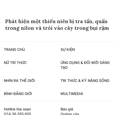
Phát hiện một thiếu niên bị tra tấn, quấn
trong nilon và trói vào cây trong bụi rậm
TRANG CHỦ
SỰ KIỆN
NỮ TRÍ THỨC
ỨNG DỤNG & ĐỔI MỚI SÁNG
TẠO
NHÌN RA THẾ GIỚI
TRI THỨC & KỸ NĂNG SỐNG
BÌNH ĐẲNG GIỚI
MULTIMEDIA
Hotline tòa soạn
Báo giá
024.36.555.655
Quảng cáo