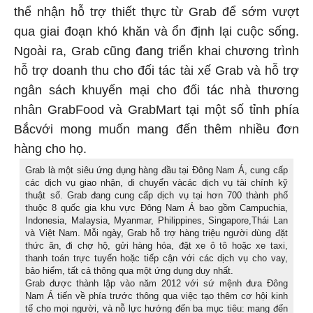
thể nhận hỗ trợ thiết thực từ Grab để sớm vượt
qua giai đoạn khó khăn và ổn định lại cuộc sống.
Ngoài ra, Grab cũng đang triển khai chương trình
hỗ trợ doanh thu cho đối tác tài xế Grab và hỗ trợ
ngân sách khuyến mại cho đối tác nhà thương
nhân GrabFood và GrabMart tại một số tỉnh phía
Bắcvới mong muốn mang đến thêm nhiều đơn
hàng cho họ.
Grab là một siêu ứng dụng hàng đầu tại Đông Nam Á, cung cấp
các dịch vụ giao nhận, di chuyển vàcác dịch vụ tài chính kỹ
thuật số. Grab đang cung cấp dịch vụ tại hơn 700 thành phố
thuộc 8 quốc gia khu vực Đông Nam Á bao gồm Campuchia,
Indonesia, Malaysia, Myanmar, Philippines, Singapore,Thái Lan
và Việt Nam. Mỗi ngày, Grab hỗ trợ hàng triệu người dùng đặt
thức ăn, đi chợ hộ, gửi hàng hóa, đặt xe ô tô hoặc xe taxi,
thanh toán trực tuyến hoặc tiếp cận với các dịch vụ cho vay,
bảo hiểm, tất cả thông qua một ứng dụng duy nhất.
Grab được thành lập vào năm 2012 với sứ mệnh đưa Đông
Nam Á tiến về phía trước thông qua việc tạo thêm cơ hội kinh
tế cho mọi người, và nỗ lực hướng đến ba mục tiêu: mang đến