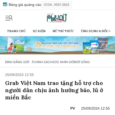
Bảng giá quảng cáo
ISSN: 3093-382X
TRANG CHỦ
SỰ KIỆN
NỮ TRÍ THỨC
ỨNG DỤNG & ĐỔI MỚI
/
BÌNH ĐẲNG GIỚI
CHÍNH SÁCH
GÓC NHÌN GIỚI
ĐỜI SỐNG
25/09/2024 12:55
Grab Việt Nam trao tặng hỗ trợ cho
người dân chịu ảnh hưởng bão, lũ ở
miền Bắc
PV
25/09/2024 12:55