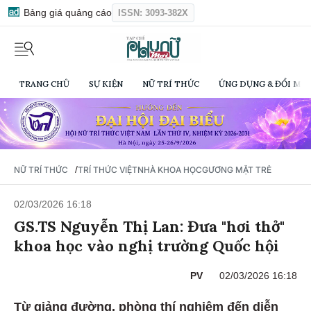
Bảng giá quảng cáo
ISSN: 3093-382X
TRANG CHỦ
SỰ KIỆN
NỮ TRÍ THỨC
ỨNG DỤNG & ĐỔI MỚI
/
NỮ TRÍ THỨC
TRÍ THỨC VIỆT
NHÀ KHOA HỌC
GƯƠNG MẶT TRẺ
02/03/2026 16:18
GS.TS Nguyễn Thị Lan: Đưa "hơi thở"
khoa học vào nghị trường Quốc hội
PV
02/03/2026 16:18
Từ giảng đường, phòng thí nghiệm đến diễn