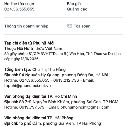
Hotline tòa soạn
Báo giá
024.36.555.655
Quảng cáo
Thông tin doanh nghiệp
Tòa soạn
Tạp chí điện tử Phụ nữ Mới
Thuộc Hội Nữ trí thức Việt Nam
Số giấy phép: 81/GP-BVHTTDL do Bộ Văn Hóa, Thể Thao và Du Lịch
cấp ngày 12/6/2026.
Tổng biên tập:
Chu Thị Thu Hằng
Địa chỉ:
94 Nguyễn Hy Quang, phường Đống Đa, Hà Nội.
Hotline: 024.36.555.655 - 0913.212.736 - Email:
tapchi@phunumoi.net.vn
Văn phòng đại diện tại TP. Hồ Chí Minh
Địa chỉ:
Số 7-9 Nguyễn Bỉnh Khiêm, phường Sài Gòn, TP.HCM
Hotline: 0919.797.579 - Email: phunumoihcm@gmail.com
Văn phòng đại diện tại TP. Hải Phòng
Địa chỉ:
15 phố Cấm, phường Gia Viên, TP Hải Phòng