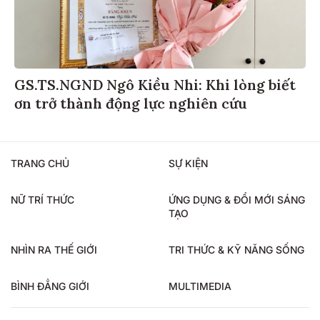
GS.TS.NGND Ngô Kiều Nhi: Khi lòng biết
ơn trở thành động lực nghiên cứu
TRANG CHỦ
SỰ KIỆN
NỮ TRÍ THỨC
ỨNG DỤNG & ĐỔI MỚI SÁNG
TẠO
NHÌN RA THẾ GIỚI
TRI THỨC & KỸ NĂNG SỐNG
BÌNH ĐẲNG GIỚI
MULTIMEDIA