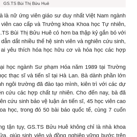
GS.TS Bùi Thị Bửu Huê
à là nữ ứng viên giáo sư duy nhất Việt Nam ngành
 viên cao cấp và Trưởng khoa Khoa học Tự nhiên,
TS Bùi Thị Bửu Huê có hơn ba thập kỷ gắn bó với
ẫn dắt nhiều thế hệ sinh viên và nghiên cứu sinh,
ai yêu thích hóa học hữu cơ và hóa học các hợp
đại học ngành Sư phạm Hóa năm 1989 tại Trường
ọc thạc sĩ và tiến sĩ tại Hà Lan. Bà dành phần lớn
h ngôi trường đã đào tạo mình, kiên trì với các dự
n cứu các hợp chất tự nhiên. Cho đến nay, bà đã
n cứu sinh bảo vệ luận án tiến sĩ, 45 học viên cao
oa học, trong đó 50 bài báo quốc tế, cùng 7 cuốn
ng tận tụy, GS.TS Bửu Huê không chỉ là nhà khoa
lửa, giúp sinh viên và đồng nghiệp vững bước trên