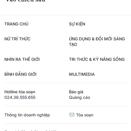
vào chiều sâu
TRANG CHỦ
SỰ KIỆN
NỮ TRÍ THỨC
ỨNG DỤNG & ĐỔI MỚI SÁNG
TẠO
NHÌN RA THẾ GIỚI
TRI THỨC & KỸ NĂNG SỐNG
BÌNH ĐẲNG GIỚI
MULTIMEDIA
Hotline tòa soạn
Báo giá
024.36.555.655
Quảng cáo
Thông tin doanh nghiệp
Tòa soạn