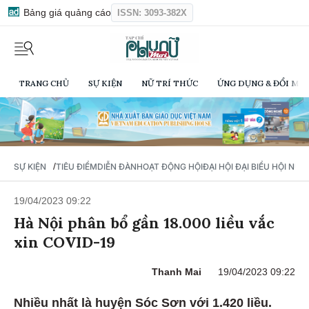
Bảng giá quảng cáo
ISSN: 3093-382X
TRANG CHỦ
SỰ KIỆN
NỮ TRÍ THỨC
ỨNG DỤNG & ĐỔI MỚI
/
SỰ KIỆN
TIÊU ĐIỂM
DIỄN ĐÀN
HOẠT ĐỘNG HỘI
ĐẠI HỘI ĐẠI BIỂU HỘI NỮ 
19/04/2023 09:22
Hà Nội phân bổ gần 18.000 liều vắc
xin COVID-19
Thanh Mai
19/04/2023 09:22
Nhiều nhất là huyện Sóc Sơn với 1.420 liều.