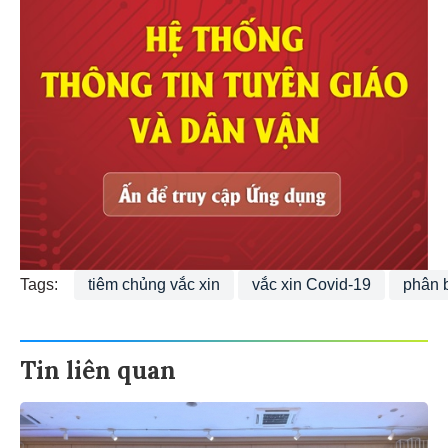
Tags:
tiêm chủng vắc xin
vắc xin Covid-19
phân b
Tin liên quan