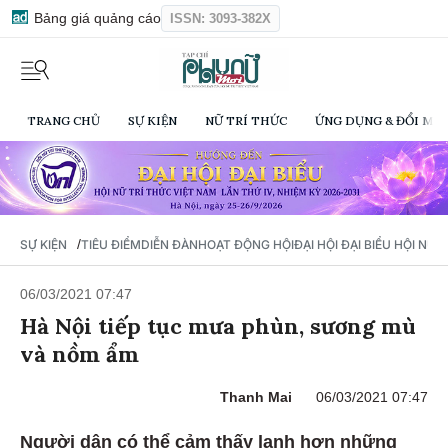
Bảng giá quảng cáo
ISSN: 3093-382X
TRANG CHỦ
SỰ KIỆN
NỮ TRÍ THỨC
ỨNG DỤNG & ĐỔI MỚI
/
SỰ KIỆN
TIÊU ĐIỂM
DIỄN ĐÀN
HOẠT ĐỘNG HỘI
ĐẠI HỘI ĐẠI BIỂU HỘI NỮ 
06/03/2021 07:47
Hà Nội tiếp tục mưa phùn, sương mù
và nồm ẩm
Thanh Mai
06/03/2021 07:47
Người dân có thể cảm thấy lạnh hơn những