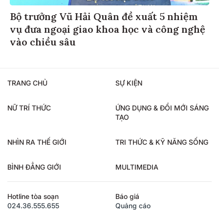
Bộ trưởng Vũ Hải Quân đề xuất 5 nhiệm
vụ đưa ngoại giao khoa học và công nghệ
vào chiều sâu
TRANG CHỦ
SỰ KIỆN
NỮ TRÍ THỨC
ỨNG DỤNG & ĐỔI MỚI SÁNG
TẠO
NHÌN RA THẾ GIỚI
TRI THỨC & KỸ NĂNG SỐNG
BÌNH ĐẲNG GIỚI
MULTIMEDIA
Hotline tòa soạn
Báo giá
024.36.555.655
Quảng cáo