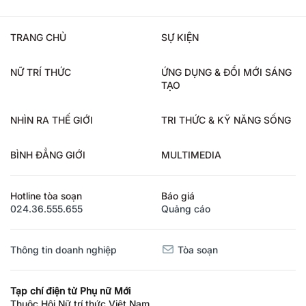
TRANG CHỦ
SỰ KIỆN
NỮ TRÍ THỨC
ỨNG DỤNG & ĐỔI MỚI SÁNG
TẠO
NHÌN RA THẾ GIỚI
TRI THỨC & KỸ NĂNG SỐNG
BÌNH ĐẲNG GIỚI
MULTIMEDIA
Hotline tòa soạn
Báo giá
024.36.555.655
Quảng cáo
Thông tin doanh nghiệp
Tòa soạn
Tạp chí điện tử Phụ nữ Mới
Thuộc Hội Nữ trí thức Việt Nam