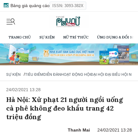
Bảng giá quảng cáo
ISSN: 3093-382X
TRANG CHỦ
SỰ KIỆN
NỮ TRÍ THỨC
ỨNG DỤNG & ĐỔI MỚI
/
SỰ KIỆN
TIÊU ĐIỂM
DIỄN ĐÀN
HOẠT ĐỘNG HỘI
ĐẠI HỘI ĐẠI BIỂU HỘI NỮ 
24/02/2021 13:28
Hà Nội: Xử phạt 21 người ngồi uống
cà phê không đeo khẩu trang 42
triệu đồng
Thanh Mai
24/02/2021 13:28