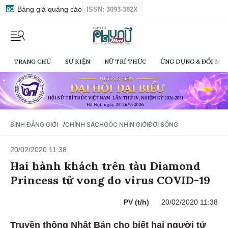
Bảng giá quảng cáo
ISSN: 3093-382X
TRANG CHỦ
SỰ KIỆN
NỮ TRÍ THỨC
ỨNG DỤNG & ĐỔI MỚI
/
BÌNH ĐẲNG GIỚI
CHÍNH SÁCH
GÓC NHÌN GIỚI
ĐỜI SỐNG
20/02/2020 11:38
Hai hành khách trên tàu Diamond
Princess tử vong do virus COVID-19
PV (t/h)
20/02/2020 11:38
Truyền thông Nhật Bản cho biết hai người tử