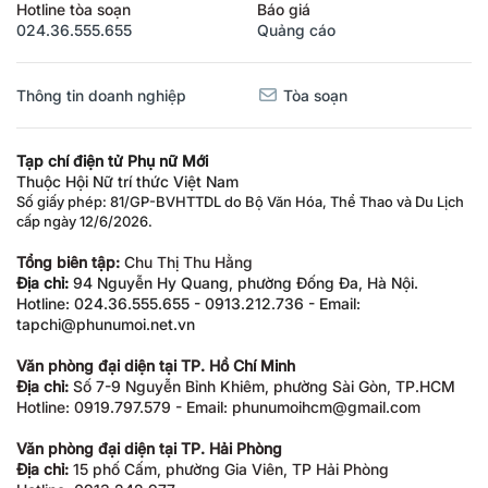
Hotline tòa soạn
Báo giá
024.36.555.655
Quảng cáo
Thông tin doanh nghiệp
Tòa soạn
Tạp chí điện tử Phụ nữ Mới
Thuộc Hội Nữ trí thức Việt Nam
Số giấy phép: 81/GP-BVHTTDL do Bộ Văn Hóa, Thể Thao và Du Lịch
cấp ngày 12/6/2026.
Tổng biên tập:
Chu Thị Thu Hằng
Địa chỉ:
94 Nguyễn Hy Quang, phường Đống Đa, Hà Nội.
Hotline: 024.36.555.655 - 0913.212.736 - Email:
tapchi@phunumoi.net.vn
Văn phòng đại diện tại TP. Hồ Chí Minh
Địa chỉ:
Số 7-9 Nguyễn Bỉnh Khiêm, phường Sài Gòn, TP.HCM
Hotline: 0919.797.579 - Email: phunumoihcm@gmail.com
Văn phòng đại diện tại TP. Hải Phòng
Địa chỉ:
15 phố Cấm, phường Gia Viên, TP Hải Phòng
Hotline: 0913.242.977