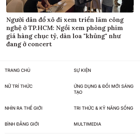
Người dân đổ xô đi xem triển lãm công
nghệ ở TP.HCM: Ngồi xem phòng phim
giá hàng chục tỷ, dàn loa "khủng" như
đang ở concert
TRANG CHỦ
SỰ KIỆN
NỮ TRÍ THỨC
ỨNG DỤNG & ĐỔI MỚI SÁNG
TẠO
NHÌN RA THẾ GIỚI
TRI THỨC & KỸ NĂNG SỐNG
BÌNH ĐẲNG GIỚI
MULTIMEDIA