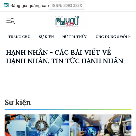
Bảng giá quảng cáo
ISSN: 3093-382X
TRANG CHỦ
SỰ KIỆN
NỮ TRÍ THỨC
ỨNG DỤNG & ĐỔI MỚI
HẠNH NHÂN - CÁC BÀI VIẾT VỀ
HẠNH NHÂN, TIN TỨC HẠNH NHÂN
Sự kiện