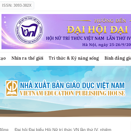
ISSN: 3093-382X
tạo
Nhìn ra thế giới
Tri thức & Kỹ năng sống
Bình đẳng gi
động
Đại hội Đại biểu Hội Nữ trí thức VN lần thứ IV, nhiệm