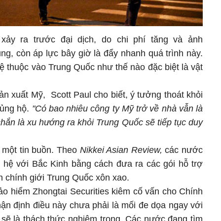
xảy ra trước đại dịch, do chi phí tăng và ảnh
g, còn áp lực bây giờ là đẩy nhanh quá trình này.
 lệ thuộc vào Trung Quốc như thế nào đặc biệt là vật
n xuất Mỹ, Scott Paul cho biết, ý tưởng thoát khỏi
 ủng hộ.
"Có bao nhiêu công ty Mỹ trở về nhà vẫn là
chắn là xu hướng ra khỏi Trung Quốc sẽ tiếp tục duy
à một tin buồn. Theo
Nikkei Asian Review,
các nước
 hệ với Bắc Kinh bằng cách đưa ra các gói hỗ trợ
 chính giới Trung Quốc xôn xao.
ảo hiểm Zhongtai Securities kiêm cố vấn cho Chính
hận định điều này chưa phải là mối đe dọa ngay với
 sẽ là thách thức nghiêm trọng. Các nước đang tìm