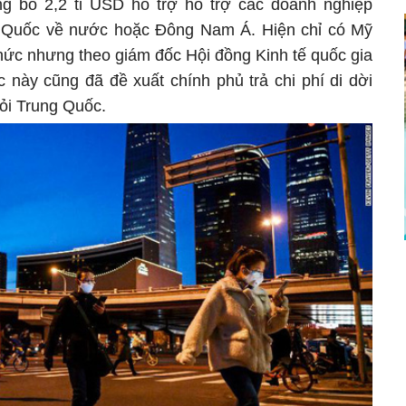
g bố 2,2 tỉ USD hỗ trợ hỗ trợ các doanh nghiệp
 Quốc về nước hoặc Đông Nam Á. Hiện chỉ có Mỹ
hức nhưng theo giám đốc Hội đồng Kinh tế quốc gia
c này cũng đã đề xuất chính phủ trả chi phí di dời
ỏi Trung Quốc.