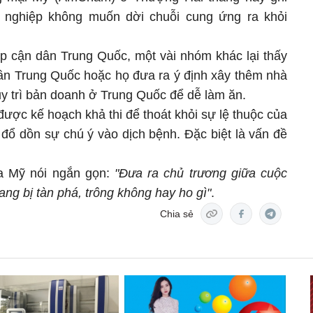
 nghiệp không muốn dời chuỗi cung ứng ra khỏi
p cận dân Trung Quốc, một vài nhóm khác lại thấy
cần Trung Quốc hoặc họ đưa ra ý định xây thêm nhà
y trì bản doanh ở Trung Quốc để dễ làm ăn.
ược kế hoạch khả thi để thoát khỏi sự lệ thuộc của
 đổ dồn sự chú ý vào dịch bệnh. Đặc biệt là vấn đề
a Mỹ nói ngắn gọn:
"Đưa ra chủ trương giữa cuộc
ng bị tàn phá, trông không hay ho gì"
.
Chia sẻ