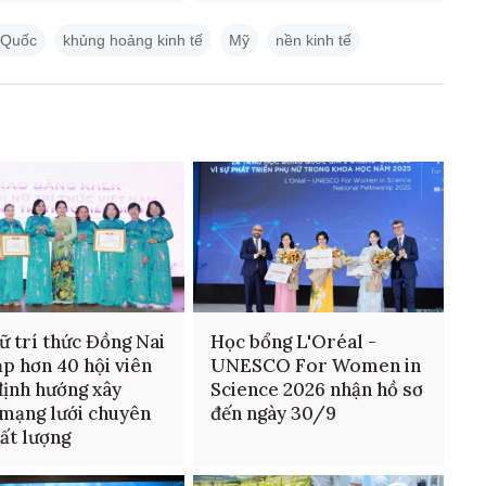
 Quốc
khủng hoảng kinh tế
Mỹ
nền kinh tế
ữ trí thức Đồng Nai
Học bổng L'Oréal -
ạp hơn 40 hội viên
UNESCO For Women in
định hướng xây
Science 2026 nhận hồ sơ
mạng lưới chuyên
đến ngày 30/9
hất lượng