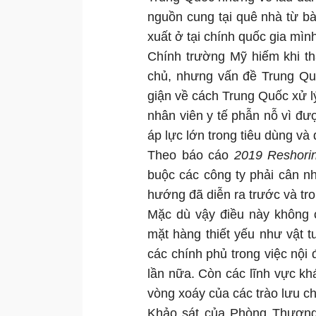
nguồn cung tại quê nhà từ bài
xuất ở tại chính quốc gia mình
Chính trường Mỹ hiếm khi t
chủ, nhưng vấn đề Trung Quố
giận về cách Trung Quốc xử l
nhân viên y tế phẫn nỗ vì đư
áp lực lớn trong tiêu dùng và
Theo báo cáo
2019 Reshori
buộc các công ty phải cân n
hướng đã diễn ra trước và tr
Mặc dù vậy điều này không c
mặt hàng thiết yếu như vật 
các chính phủ trong việc nội 
lần nữa. Còn các lĩnh vực k
vòng xoáy của các trào lưu chí
Khảo sát của Phòng Thương