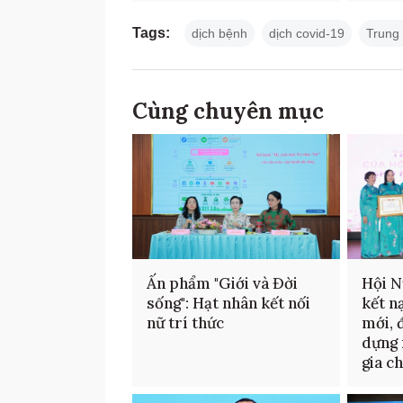
Tags:
dịch bệnh
dịch covid-19
Trung
Cùng chuyên mục
Ấn phẩm "Giới và Đời
Hội N
sống": Hạt nhân kết nối
kết n
nữ trí thức
mới, 
dựng 
gia c