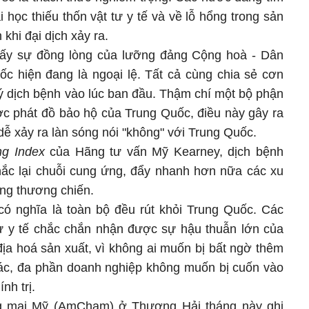
 học thiếu thốn vật tư y tế và về lỗ hổng trong sản
 khi đại dịch xảy ra.
hấy sự đồng lòng của lưỡng đảng Cộng hoà - Dân
c hiện đang là ngoại lệ. Tất cả cùng chia sẻ cơn
ý dịch bệnh vào lúc ban đầu. Thậm chí một bộ phận
ợc phát đồ bảo hộ của Trung Quốc, điều này gây ra
 dễ xảy ra làn sóng nói "không" với Trung Quốc.
ng Index
của Hãng tư vấn Mỹ Kearney, dịch bệnh
hắc lại chuỗi cung ứng, đẩy nhanh hơn nữa các xu
ong thương chiến.
ó nghĩa là toàn bộ đều rút khỏi Trung Quốc. Các
tư y tế chắc chắn nhận được sự hậu thuẫn lớn của
địa hoá sản xuất, vì không ai muốn bị bất ngờ thêm
hác, đa phần doanh nghiệp không muốn bị cuốn vào
nh trị.
 mại Mỹ (AmCham) ở Thượng Hải tháng này ghi