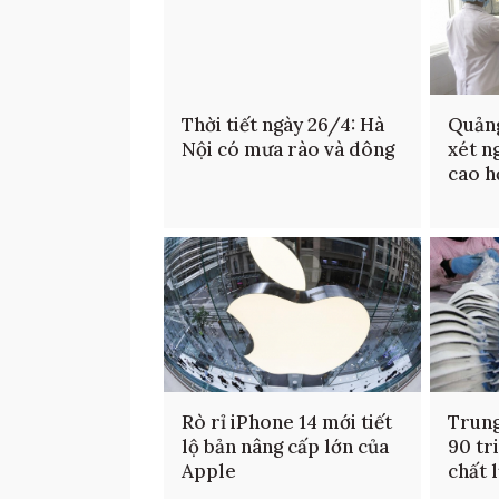
Thời tiết ngày 26/4: Hà
Quản
Nội có mưa rào và dông
xét n
cao h
Rò rỉ iPhone 14 mới tiết
Trung
lộ bản nâng cấp lớn của
90 tr
Apple
chất 