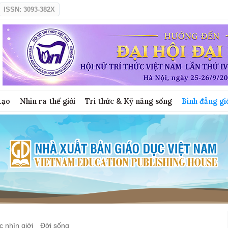
ISSN: 3093-382X
tạo
Nhìn ra thế giới
Tri thức & Kỹ năng sống
Bình đẳng gi
 nhìn giới
Đời sống