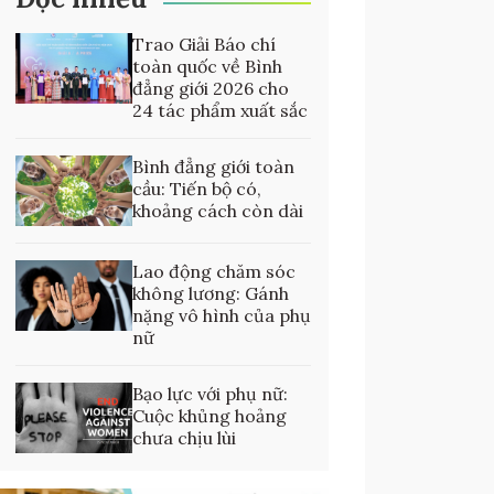
Trao Giải Báo chí
toàn quốc về Bình
đẳng giới 2026 cho
24 tác phẩm xuất sắc
Bình đẳng giới toàn
cầu: Tiến bộ có,
khoảng cách còn dài
Lao động chăm sóc
không lương: Gánh
nặng vô hình của phụ
nữ
Bạo lực với phụ nữ:
Cuộc khủng hoảng
chưa chịu lùi