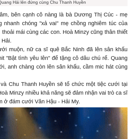
Quang Hải lên đứng cùng Chu Thanh Huyền
 tâm, bên cạnh cô nàng là bà Dương Thị Cúc - mẹ
 nhanh chóng "xả vai" mẹ chồng nghiêm túc của
thoải mái cùng các con. Hoà Minzy cũng thân thiết
g Hải.
ưới muộn, nữ ca sĩ quê Bắc Ninh đã lên sân khấu
t "Bật tình yêu lên" để tặng cô dâu chú rể. Quang
ới, anh chàng còn lên sân khấu, cầm mic hát cùng
 và Chu Thanh Huyền sẽ tổ chức một tiệc cưới tại
Hoà Minzy nhiều khả năng sẽ đảm nhận vai trò ca sĩ
m ở đám cưới Văn Hậu - Hải My.