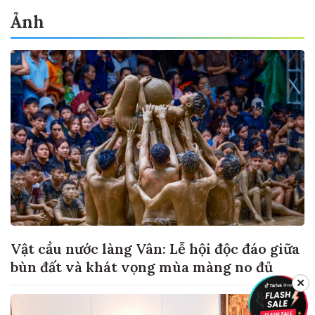
Ảnh
Vật cầu nước làng Vân: Lễ hội độc đáo giữa
bùn đất và khát vọng mùa màng no đủ
✕