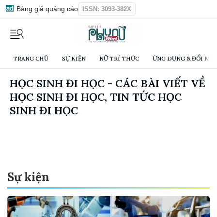
Bảng giá quảng cáo
ISSN: 3093-382X
TRANG CHỦ
SỰ KIỆN
NỮ TRÍ THỨC
ỨNG DỤNG & ĐỔI MỚI
HỌC SINH ĐI HỌC - CÁC BÀI VIẾT VỀ
HỌC SINH ĐI HỌC, TIN TỨC HỌC
SINH ĐI HỌC
Sự kiện