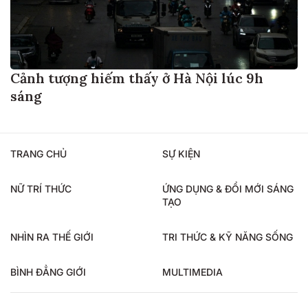
Cảnh tượng hiếm thấy ở Hà Nội lúc 9h
sáng
TRANG CHỦ
SỰ KIỆN
NỮ TRÍ THỨC
ỨNG DỤNG & ĐỔI MỚI SÁNG
TẠO
NHÌN RA THẾ GIỚI
TRI THỨC & KỸ NĂNG SỐNG
BÌNH ĐẲNG GIỚI
MULTIMEDIA