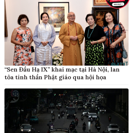
“Sen Đầu Hạ IX” khai mạc tại Hà Nội, lan
tỏa tinh thần Phật giáo qua hội họa