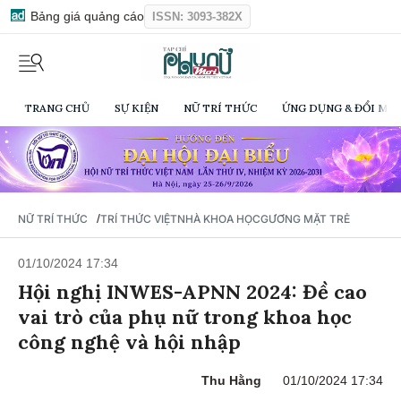
Bảng giá quảng cáo
ISSN: 3093-382X
TRANG CHỦ
SỰ KIỆN
NỮ TRÍ THỨC
ỨNG DỤNG & ĐỔI MỚI
/
NỮ TRÍ THỨC
TRÍ THỨC VIỆT
NHÀ KHOA HỌC
GƯƠNG MẶT TRẺ
01/10/2024 17:34
Hội nghị INWES-APNN 2024: Đề cao
vai trò của phụ nữ trong khoa học
công nghệ và hội nhập
Thu Hằng
01/10/2024 17:34