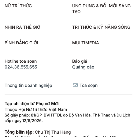
NỮ TRÍ THỨC
ỨNG DỤNG & ĐỔI MỚI SÁNG
TẠO
NHÌN RA THẾ GIỚI
TRI THỨC & KỸ NĂNG SỐNG
BÌNH ĐẲNG GIỚI
MULTIMEDIA
Hotline tòa soạn
Báo giá
024.36.555.655
Quảng cáo
Thông tin doanh nghiệp
Tòa soạn
Tạp chí điện tử Phụ nữ Mới
Thuộc Hội Nữ trí thức Việt Nam
Số giấy phép: 81/GP-BVHTTDL do Bộ Văn Hóa, Thể Thao và Du Lịch
cấp ngày 12/6/2026.
Tổng biên tập:
Chu Thị Thu Hằng
Địa chỉ:
94 Nguyễn Hy Quang, phường Đống Đa, Hà Nội.