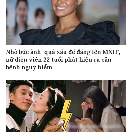
Nhờ bức ảnh "quá xấu để đăng lên MXH",
nữ diễn viên 22 tuổi phát hiện ra căn
bệnh nguy hiểm