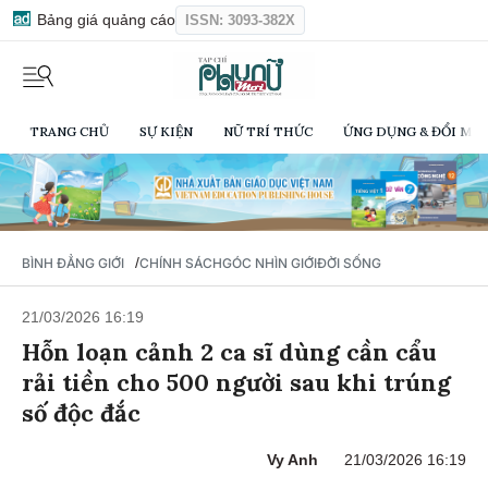
Bảng giá quảng cáo
ISSN: 3093-382X
TRANG CHỦ
SỰ KIỆN
NỮ TRÍ THỨC
ỨNG DỤNG & ĐỔI MỚI
/
BÌNH ĐẲNG GIỚI
CHÍNH SÁCH
GÓC NHÌN GIỚI
ĐỜI SỐNG
21/03/2026 16:19
Hỗn loạn cảnh 2 ca sĩ dùng cần cẩu
rải tiền cho 500 người sau khi trúng
số độc đắc
Vy Anh
21/03/2026 16:19