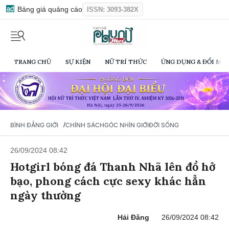
Bảng giá quảng cáo
ISSN: 3093-382X
TRANG CHỦ
SỰ KIỆN
NỮ TRÍ THỨC
ỨNG DỤNG & ĐỔI MỚI
/
BÌNH ĐẲNG GIỚI
CHÍNH SÁCH
GÓC NHÌN GIỚI
ĐỜI SỐNG
26/09/2024 08:42
Hotgirl bóng đá Thanh Nhã lên đồ hở
bạo, phong cách cực sexy khác hẳn
ngày thường
Hải Đăng
26/09/2024 08:42