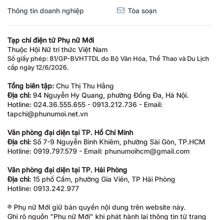
Thông tin doanh nghiệp
Tòa soạn
Tạp chí điện tử Phụ nữ Mới
Thuộc Hội Nữ trí thức Việt Nam
Số giấy phép: 81/GP-BVHTTDL do Bộ Văn Hóa, Thể Thao và Du Lịch
cấp ngày 12/6/2026.
Tổng biên tập:
Chu Thị Thu Hằng
Địa chỉ:
94 Nguyễn Hy Quang, phường Đống Đa, Hà Nội.
Hotline: 024.36.555.655 - 0913.212.736 - Email:
tapchi@phunumoi.net.vn
Văn phòng đại diện tại TP. Hồ Chí Minh
Địa chỉ:
Số 7-9 Nguyễn Bỉnh Khiêm, phường Sài Gòn, TP.HCM
Hotline: 0919.797.579 - Email: phunumoihcm@gmail.com
Văn phòng đại diện tại TP. Hải Phòng
Địa chỉ:
15 phố Cấm, phường Gia Viên, TP Hải Phòng
Hotline: 0913.242.977
® Phụ nữ Mới giữ bản quyền nội dung trên website này.
Ghi rõ nguồn "Phụ nữ Mới" khi phát hành lại thông tin từ trang