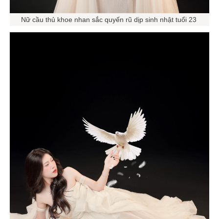
Nữ cầu thủ khoe nhan sắc quyến rũ dịp sinh nhật tuổi 23