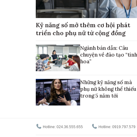
Kỹ năng số mở thêm cơ hội phát
triển cho phụ nữ từ cộng đồng
Ngành bán dẫn: Câu
chuyện về đào tạo “tin
hoa”
Những kỹ năng số mà
phụ nữ không thể thiếu
trong 5 năm tới
Hotline: 024.36.555.655
Hotline: 0919.797.579