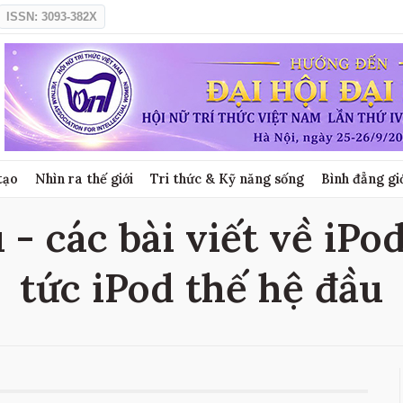
ISSN: 3093-382X
tạo
Nhìn ra thế giới
Tri thức & Kỹ năng sống
Bình đẳng gi
 - các bài viết về iPod
tức iPod thế hệ đầu