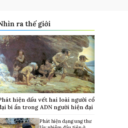
Nhìn ra thế giới
Phát hiện dấu vết hai loài người cổ
đại bí ẩn trong ADN người hiện đại
Phát hiện dạng ung thư
lây nhiễm đầu tiên ở