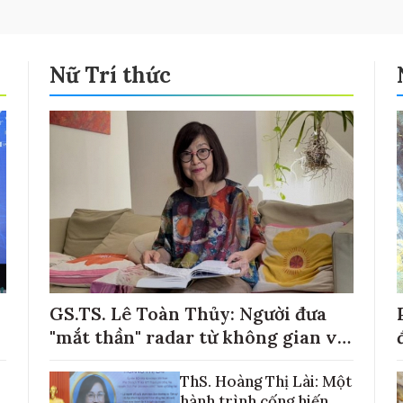
Nữ Trí thức
GS.TS. Lê Toàn Thủy: Người đưa
"mắt thần" radar từ không gian về
với những cánh đồng lúa Việt Nam
ThS. Hoàng Thị Lài: Một
hành trình cống hiến,