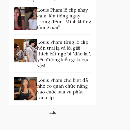
Louis Phạm lộ clip nhạy
cảm, lên tiếng ngay
trong đêm: “Mình không
làm gì sai”
Louis Phạm từng lộ clip
hôn trai lạ và lời giải
thích bất ngờ bị "đào lại",
yêu đương kiểu gì kì cục
vậy!
Louis Phạm cho biết đã
nhờ cơ quan chức năng
vào cuộc sau vụ phát
tán clip
ads