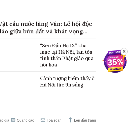
Vật cầu nước làng Vân: Lễ hội độc
đáo giữa bùn đất và khát vọng
mùa màng no đủ
“Sen Đầu Hạ IX” khai
mạc tại Hà Nội, lan tỏa
✕
tinh thần Phật giáo qua
hội họa
Cảnh tượng hiếm thấy ở
Hà Nội lúc 9h sáng
áo giá
Quảng cáo
Tòa soạn
Lên đầu trang