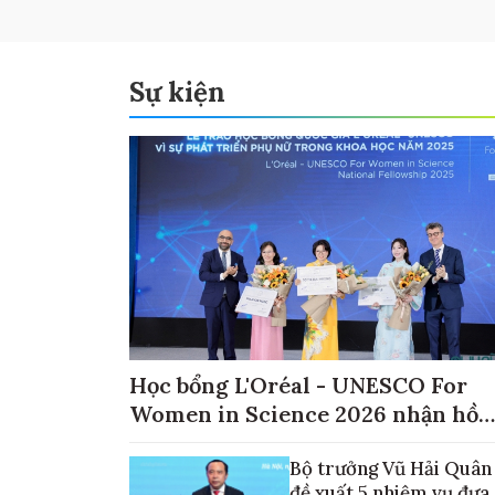
Sự kiện
Học bổng L'Oréal - UNESCO For
Women in Science 2026 nhận hồ
sơ đến ngày 30/9
Bộ trưởng Vũ Hải Quân
đề xuất 5 nhiệm vụ đưa