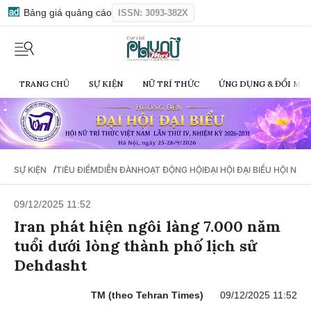
Bảng giá quảng cáo
ISSN: 3093-382X
TRANG CHỦ
SỰ KIỆN
NỮ TRÍ THỨC
ỨNG DỤNG & ĐỔI MỚI
/
SỰ KIỆN
TIÊU ĐIỂM
DIỄN ĐÀN
HOẠT ĐỘNG HỘI
ĐẠI HỘI ĐẠI BIỂU HỘI NỮ 
09/12/2025 11:52
Iran phát hiện ngôi làng 7.000 năm
tuổi dưới lòng thành phố lịch sử
Dehdasht
TM (theo Tehran Times)
09/12/2025 11:52