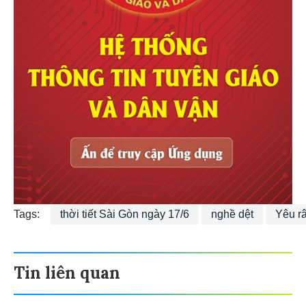
Tags:
thời tiết Sài Gòn ngày 17/6
nghề dệt
Yêu r
Tin liên quan