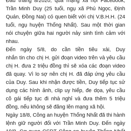
Trần Minh Duy (25 tuổi, ngụ xã Phú Ngọc, Định
Quán, Đồng Nai) có quen biết với chị V.B.H.H. (24
tuổi, ngụ huyện Thống Nhất). Sau một thời gian
nói chuyện giữa hai người nảy sinh tình cảm với
nhau.
Đến ngày 5/8, do cần tiền tiêu xài, Duy
nhắn tin cho chị H. gửi đoạn video trên và yêu cầu
chị H. đưa 2 triệu đồng thì sẽ xóa các đoạn video
đã quay. Vì lo sợ nên chị H. đã đáp ứng yêu cầu
của Duy. Sau khi nhận được tiền, Duy tiếp tục sử
dụng các hình ảnh, clip uy hiếp, đe dọa, yêu cầu
cô gái tiếp tục đi nhà nghỉ và đưa thêm 5 triệu
đồng, nếu không sẽ đăng lên mạng xã hội.
Ngày 18/8, Công an huyện Thống Nhất đã thi hành
lệnh giữ người đối với Trần Minh Duy. Đến ngày
19/8, Cơ quan CSĐT Công an huyện Thống Nhất