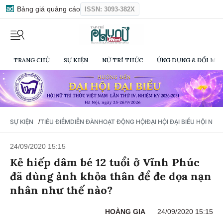
Bảng giá quảng cáo
ISSN: 3093-382X
TRANG CHỦ
SỰ KIỆN
NỮ TRÍ THỨC
ỨNG DỤNG & ĐỔI MỚI
/
SỰ KIỆN
TIÊU ĐIỂM
DIỄN ĐÀN
HOẠT ĐỘNG HỘI
ĐẠI HỘI ĐẠI BIỂU HỘI NỮ 
24/09/2020 15:15
Kẻ hiếp dâm bé 12 tuổi ở Vĩnh Phúc
đã dùng ảnh khỏa thân để đe dọa nạn
nhân như thế nào?
HOÀNG GIA
24/09/2020 15:15