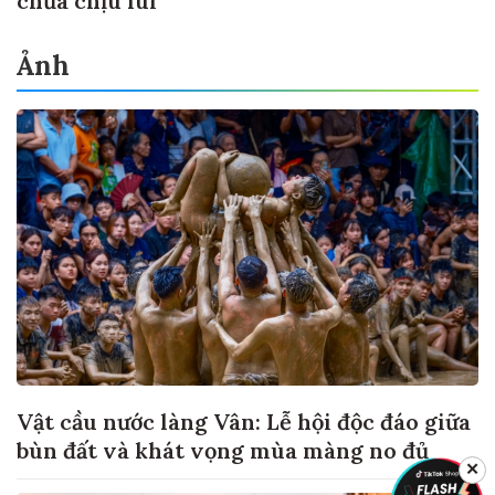
chưa chịu lùi
Ảnh
Vật cầu nước làng Vân: Lễ hội độc đáo giữa
bùn đất và khát vọng mùa màng no đủ
✕