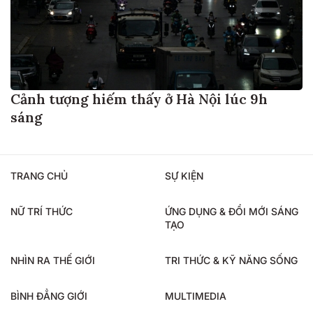
Cảnh tượng hiếm thấy ở Hà Nội lúc 9h
sáng
TRANG CHỦ
SỰ KIỆN
NỮ TRÍ THỨC
ỨNG DỤNG & ĐỔI MỚI SÁNG
TẠO
NHÌN RA THẾ GIỚI
TRI THỨC & KỸ NĂNG SỐNG
BÌNH ĐẲNG GIỚI
MULTIMEDIA