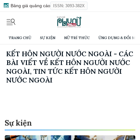
Bảng giá quảng cáo
ISSN: 3093-382X
TRANG CHỦ
SỰ KIỆN
NỮ TRÍ THỨC
ỨNG DỤNG & ĐỔI MỚI
KẾT HÔN NGƯỜI NƯỚC NGOÀI - CÁC
BÀI VIẾT VỀ KẾT HÔN NGƯỜI NƯỚC
NGOÀI, TIN TỨC KẾT HÔN NGƯỜI
NƯỚC NGOÀI
Sự kiện