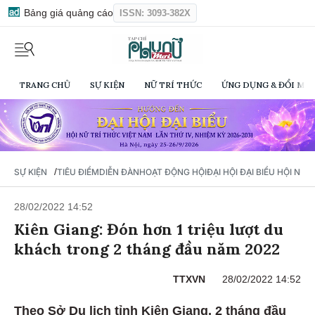
Bảng giá quảng cáo
ISSN: 3093-382X
TRANG CHỦ
SỰ KIỆN
NỮ TRÍ THỨC
ỨNG DỤNG & ĐỔI MỚI
/
SỰ KIỆN
TIÊU ĐIỂM
DIỄN ĐÀN
HOẠT ĐỘNG HỘI
ĐẠI HỘI ĐẠI BIỂU HỘI NỮ 
28/02/2022 14:52
Kiên Giang: Đón hơn 1 triệu lượt du
khách trong 2 tháng đầu năm 2022
TTXVN
28/02/2022 14:52
Theo Sở Du lịch tỉnh Kiên Giang, 2 tháng đầu