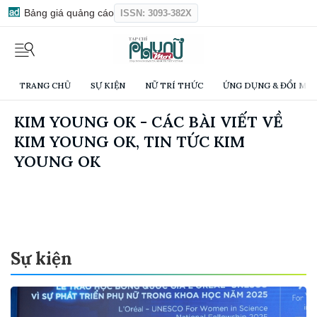
Bảng giá quảng cáo
ISSN: 3093-382X
TRANG CHỦ
SỰ KIỆN
NỮ TRÍ THỨC
ỨNG DỤNG & ĐỔI MỚI
KIM YOUNG OK - CÁC BÀI VIẾT VỀ
KIM YOUNG OK, TIN TỨC KIM
YOUNG OK
Sự kiện