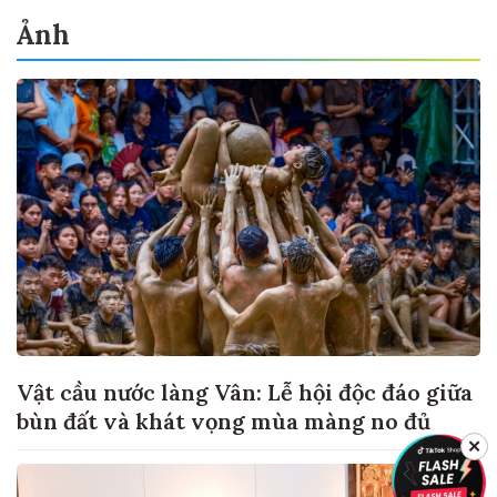
Ảnh
Vật cầu nước làng Vân: Lễ hội độc đáo giữa
bùn đất và khát vọng mùa màng no đủ
✕