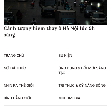
Cảnh tượng hiếm thấy ở Hà Nội lúc 9h
sáng
TRANG CHỦ
SỰ KIỆN
NỮ TRÍ THỨC
ỨNG DỤNG & ĐỔI MỚI SÁNG
TẠO
NHÌN RA THẾ GIỚI
TRI THỨC & KỸ NĂNG SỐNG
BÌNH ĐẲNG GIỚI
MULTIMEDIA