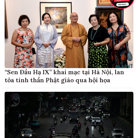
“Sen Đầu Hạ IX” khai mạc tại Hà Nội, lan
tỏa tinh thần Phật giáo qua hội họa