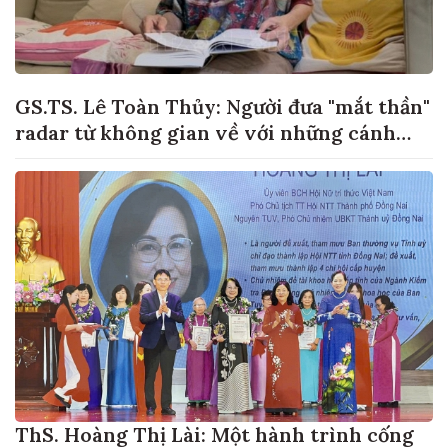
GS.TS. Lê Toàn Thủy: Người đưa "mắt thần"
radar từ không gian về với những cánh
đồng lúa Việt Nam
ThS. Hoàng Thị Lài: Một hành trình cống