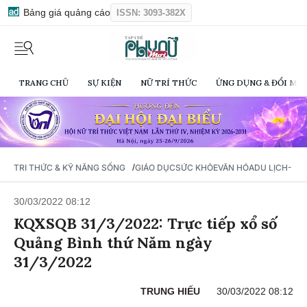
Bảng giá quảng cáo
ISSN: 3093-382X
TRANG CHỦ
SỰ KIỆN
NỮ TRÍ THỨC
ỨNG DỤNG & ĐỔI MỚI
/
TRI THỨC & KỸ NĂNG SỐNG
GIÁO DỤC
SỨC KHỎE
VĂN HÓA
DU LỊCH- Ẩ
30/03/2022 08:12
KQXSQB 31/3/2022: Trực tiếp xổ số
Quảng Bình thứ Năm ngày
31/3/2022
TRUNG HIẾU
30/03/2022 08:12