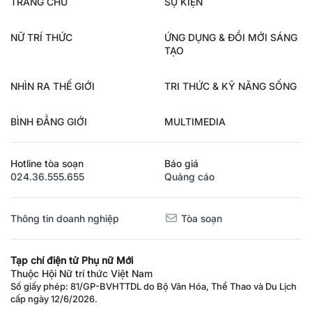
TRANG CHỦ
SỰ KIỆN
NỮ TRÍ THỨC
ỨNG DỤNG & ĐỔI MỚI SÁNG
TẠO
NHÌN RA THẾ GIỚI
TRI THỨC & KỸ NĂNG SỐNG
BÌNH ĐẲNG GIỚI
MULTIMEDIA
Hotline tòa soạn
Báo giá
024.36.555.655
Quảng cáo
Thông tin doanh nghiệp
Tòa soạn
Tạp chí điện tử Phụ nữ Mới
Thuộc Hội Nữ trí thức Việt Nam
Số giấy phép: 81/GP-BVHTTDL do Bộ Văn Hóa, Thể Thao và Du Lịch
cấp ngày 12/6/2026.