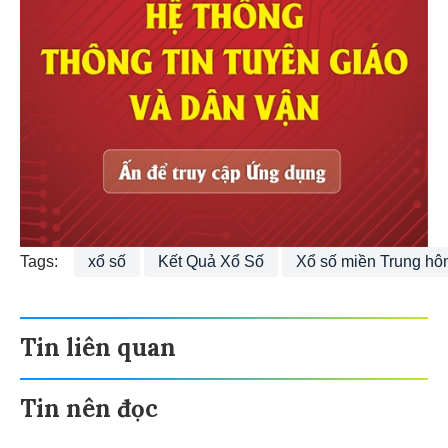
Tags:
xổ số
Kết Quả Xổ Số
Xổ số miền Trung hô
Tin liên quan
Tin nên đọc