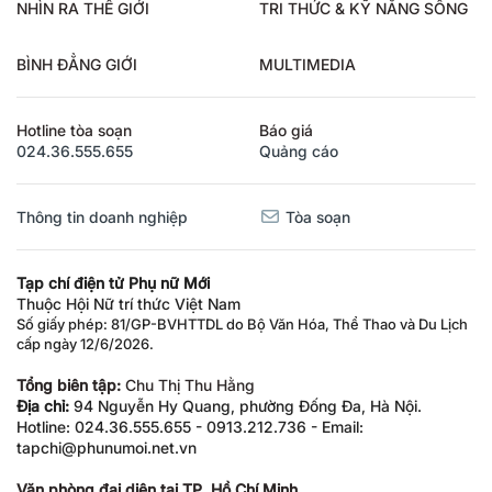
NHÌN RA THẾ GIỚI
TRI THỨC & KỸ NĂNG SỐNG
BÌNH ĐẲNG GIỚI
MULTIMEDIA
Hotline tòa soạn
Báo giá
024.36.555.655
Quảng cáo
Thông tin doanh nghiệp
Tòa soạn
Tạp chí điện tử Phụ nữ Mới
Thuộc Hội Nữ trí thức Việt Nam
Số giấy phép: 81/GP-BVHTTDL do Bộ Văn Hóa, Thể Thao và Du Lịch
cấp ngày 12/6/2026.
Tổng biên tập:
Chu Thị Thu Hằng
Địa chỉ:
94 Nguyễn Hy Quang, phường Đống Đa, Hà Nội.
Hotline: 024.36.555.655 - 0913.212.736 - Email:
tapchi@phunumoi.net.vn
Văn phòng đại diện tại TP. Hồ Chí Minh