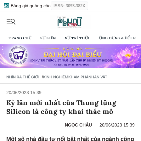
Bảng giá quảng cáo
ISSN: 3093-382X
TRANG CHỦ
SỰ KIỆN
NỮ TRÍ THỨC
ỨNG DỤNG & ĐỔI MỚI
/
NHÌN RA THẾ GIỚI
KINH NGHIỆM
KHÁM PHÁ
NHÂN VẬT
20/06/2023 15:39
Kỳ lân mới nhất của Thung lũng
Silicon là công ty khai thác mỏ
NGỌC CHÂU
20/06/2023 15:39
Một số nhà đầu tư nổi bật nhất của ngành công