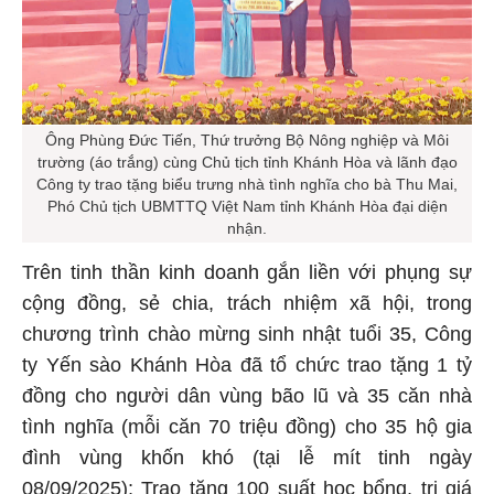
Ông Phùng Đức Tiến, Thứ trưởng Bộ Nông nghiệp và Môi
trường (áo trắng) cùng Chủ tịch tỉnh Khánh Hòa và lãnh đạo
Công ty trao tặng biểu trưng nhà tình nghĩa cho bà Thu Mai,
Phó Chủ tịch UBMTTQ Việt Nam tỉnh Khánh Hòa đại diện
nhận.
Trên tinh thần kinh doanh gắn liền với phụng sự
cộng đồng, sẻ chia, trách nhiệm xã hội, trong
chương trình chào mừng sinh nhật tuổi 35, Công
ty Yến sào Khánh Hòa đã tổ chức trao tặng 1 tỷ
đồng cho người dân vùng bão lũ và 35 căn nhà
tình nghĩa (mỗi căn 70 triệu đồng) cho 35 hộ gia
đình vùng khốn khó (tại lễ mít tinh ngày
08/09/2025); Trao tặng 100 suất học bổng, trị giá