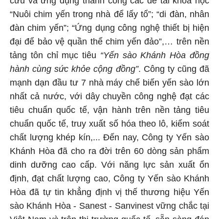
cứu và ứng dụng thành công các đề tài khoa học
“Nuôi chim yến trong nhà để lấy tổ”; “di đàn, nhân
đàn chim yến”; “Ứng dụng công nghệ thiết bị hiện
đại để bảo vệ quần thể chim yến đảo”,… trên nền
tảng tôn chỉ mục tiêu
“Yến sào Khánh Hòa đồng
hành cùng sức khỏe cộng đồng”
. Công ty cũng đã
mạnh dạn đầu tư 7 nhà máy chế biến yến sào lớn
nhất cả nước, với dây chuyền công nghệ đạt các
tiêu chuẩn quốc tế, vận hành trên nền tảng tiêu
chuẩn quốc tế, truy xuất số hóa theo lô, kiểm soát
chất lượng khép kín,... Đến nay, Công ty Yến sào
Khánh Hòa đã cho ra đời trên 60 dòng sản phẩm
dinh dưỡng cao cấp. Với năng lực sản xuất ổn
định, đạt chất lượng cao, Công ty Yến sào Khánh
Hòa đã tự tin khẳng định vị thế thương hiệu Yến
sào Khánh Hòa - Sanest - Sanvinest vững chắc tại