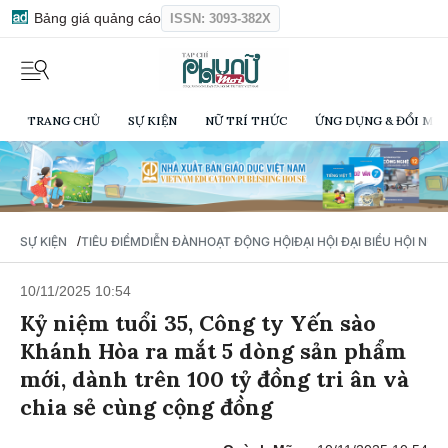
Bảng giá quảng cáo
ISSN: 3093-382X
TRANG CHỦ
SỰ KIỆN
NỮ TRÍ THỨC
ỨNG DỤNG & ĐỔI MỚI
/
SỰ KIỆN
TIÊU ĐIỂM
DIỄN ĐÀN
HOẠT ĐỘNG HỘI
ĐẠI HỘI ĐẠI BIỂU HỘI NỮ 
10/11/2025 10:54
Kỷ niệm tuổi 35, Công ty Yến sào
Khánh Hòa ra mắt 5 dòng sản phẩm
mới, dành trên 100 tỷ đồng tri ân và
chia sẻ cùng cộng đồng