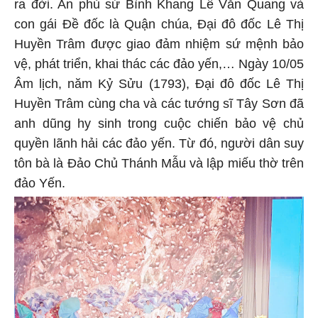
ra đời. An phủ sứ Bình Khang Lê Văn Quang và
con gái Đề đốc là Quận chúa, Đại đô đốc Lê Thị
Huyền Trâm được giao đảm nhiệm sứ mệnh bảo
vệ, phát triển, khai thác các đảo yến,… Ngày 10/05
Âm lịch, năm Kỷ Sửu (1793), Đại đô đốc Lê Thị
Huyền Trâm cùng cha và các tướng sĩ Tây Sơn đã
anh dũng hy sinh trong cuộc chiến bảo vệ chủ
quyền lãnh hải các đảo yến. Từ đó, người dân suy
tôn bà là Đảo Chủ Thánh Mẫu và lập miếu thờ trên
đảo Yến.