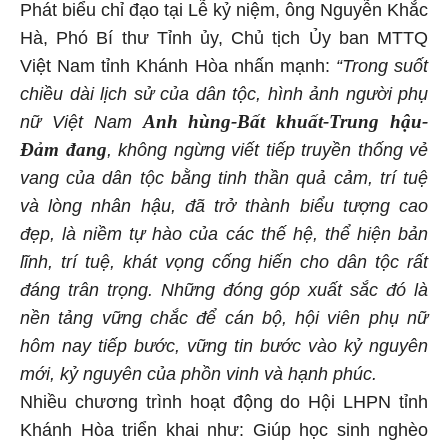
Phát biểu chỉ đạo tại Lễ kỷ niệm, ông Nguyễn Khắc
Hà, Phó Bí thư Tỉnh ủy, Chủ tịch Ủy ban MTTQ
Việt Nam tỉnh Khánh Hòa nhấn mạnh:
“Trong suốt
chiều dài lịch sử của dân tộc, hình ảnh người phụ
Anh hùng-Bất khuất-Trung hậu-
nữ Việt Nam
Đảm đang
, không ngừng viết tiếp truyền thống vẻ
vang của dân tộc bằng tinh thần quả cảm, trí tuệ
và lòng nhân hậu, đã trở thành biểu tượng cao
đẹp, là niềm tự hào của các thế hệ, thể hiện bản
lĩnh, trí tuệ, khát vọng cống hiến cho dân tộc rất
đáng trân trọng. Những đóng góp xuất sắc đó là
nền tảng vững chắc để cán bộ, hội viên phụ nữ
hôm nay tiếp bước, vững tin bước vào kỷ nguyên
mới, kỷ nguyên của phồn vinh và hạnh phúc.
Nhiều chương trình hoạt động do Hội LHPN tỉnh
Khánh Hòa triển khai như: Giúp học sinh nghèo