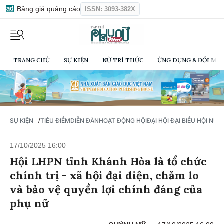
Bảng giá quảng cáo
ISSN: 3093-382X
TRANG CHỦ
SỰ KIỆN
NỮ TRÍ THỨC
ỨNG DỤNG & ĐỔI MỚI
/
SỰ KIỆN
TIÊU ĐIỂM
DIỄN ĐÀN
HOẠT ĐỘNG HỘI
ĐẠI HỘI ĐẠI BIỂU HỘI NỮ 
17/10/2025 16:00
Hội LHPN tỉnh Khánh Hòa là tổ chức
chính trị - xã hội đại diện, chăm lo
và bảo vệ quyền lợi chính đáng của
phụ nữ