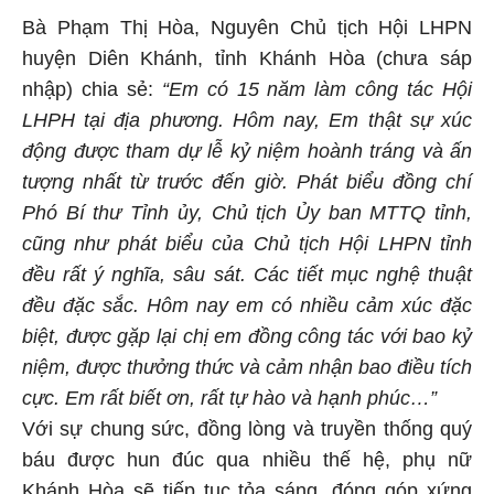
Bà Phạm Thị Hòa, Nguyên Chủ tịch Hội LHPN
huyện Diên Khánh, tỉnh Khánh Hòa (chưa sáp
nhập) chia sẻ:
“Em có 15 năm làm công tác Hội
LHPH tại địa phương. Hôm nay, Em thật sự xúc
động được tham dự lễ kỷ niệm hoành tráng và ấn
tượng nhất từ trước đến giờ. Phát biểu đồng chí
Phó Bí thư Tỉnh ủy, Chủ tịch Ủy ban MTTQ tỉnh,
cũng như phát biểu của Chủ tịch Hội LHPN tỉnh
đều rất ý nghĩa, sâu sát. Các tiết mục nghệ thuật
đều đặc sắc. Hôm nay em có nhiều cảm xúc đặc
biệt, được gặp lại chị em đồng công tác với bao kỷ
niệm, được thưởng thức và cảm nhận bao điều tích
cực. Em rất biết ơn, rất tự hào và hạnh phúc…”
Với sự chung sức, đồng lòng và truyền thống quý
báu được hun đúc qua nhiều thế hệ, phụ nữ
Khánh Hòa sẽ tiếp tục tỏa sáng, đóng góp xứng