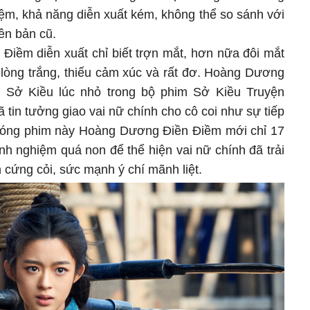
ệm, khả năng diễn xuất kém, không thể so sánh với
ên bản cũ.
iềm diễn xuất chỉ biết trợn mắt, hơn nữa đôi mắt
 lòng trắng, thiếu cảm xúc và rất đơ. Hoàng Dương
i Sở Kiều lúc nhỏ trong bộ phim Sở Kiều Truyện
ã tin tưởng giao vai nữ chính cho cô coi như sự tiếp
i đóng phim này Hoàng Dương Điền Điềm mới chỉ 17
kinh nghiệm quá non để thể hiện vai nữ chính đã trải
n cứng cỏi, sức mạnh ý chí mãnh liệt.