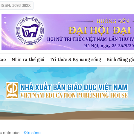
ISSN: 3093-382X
tạo
Nhìn ra thế giới
Tri thức & Kỹ năng sống
Bình đẳng gi
 nhìn giới
Đời sống