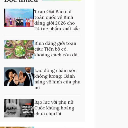
Trao Giải Báo chí
toàn quốc về Bình
đẳng giới 2026 cho
24 tác phẩm xuất sắc
Bình đẳng giới toàn
cầu: Tiến bộ có,
khoảng cách còn dài
Lao động chăm sóc
không lương: Gánh
nặng vô hình của phụ
nữ
Bạo lực với phụ nữ:
Cuộc khủng hoảng
chưa chịu lùi