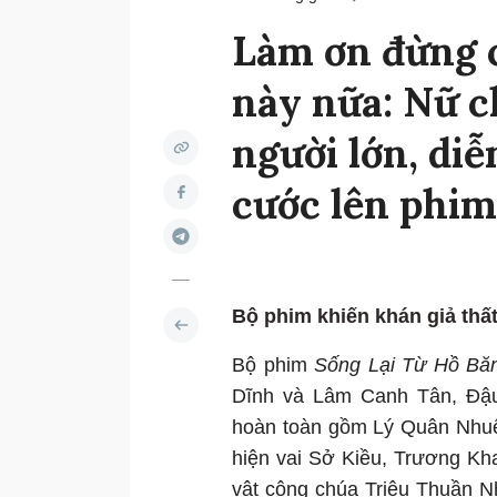
Làm ơn đừng 
này nữa: Nữ c
người lớn, di
cước lên phim
Bộ phim khiến khán giả thất
Bộ phim
Sống Lại Từ Hồ Bă
Dĩnh và Lâm Canh Tân, Đậu
hoàn toàn gồm Lý Quân Nhuệ
hiện vai Sở Kiều, Trương K
vật công chúa Triệu Thuần N