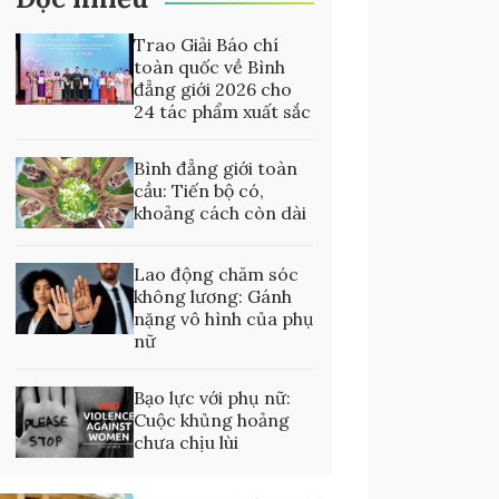
Trao Giải Báo chí
toàn quốc về Bình
đẳng giới 2026 cho
24 tác phẩm xuất sắc
Bình đẳng giới toàn
cầu: Tiến bộ có,
khoảng cách còn dài
Lao động chăm sóc
không lương: Gánh
nặng vô hình của phụ
nữ
Bạo lực với phụ nữ:
Cuộc khủng hoảng
chưa chịu lùi