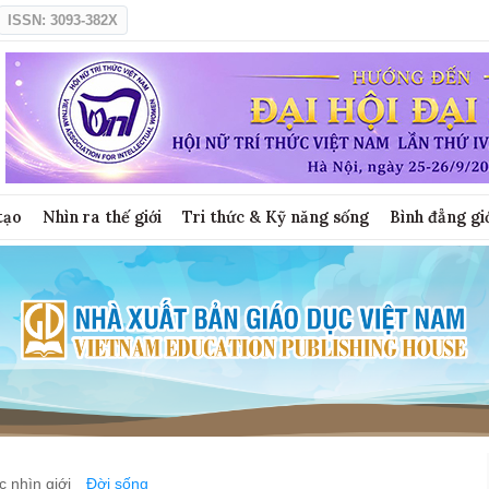
ISSN: 3093-382X
tạo
Nhìn ra thế giới
Tri thức & Kỹ năng sống
Bình đẳng gi
 nhìn giới
Đời sống