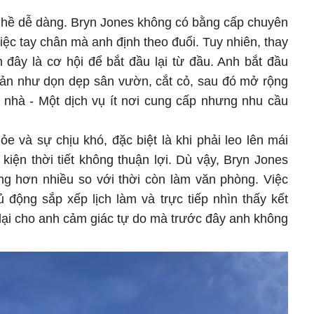
 hề dễ dàng. Bryn Jones không có bằng cấp chuyên
ệc tay chân mà anh định theo đuổi. Tuy nhiên, thay
m đây là cơ hội để bắt đầu lại từ đầu. Anh bắt đầu
ản như dọn dẹp sân vườn, cắt cỏ, sau đó mở rộng
 nhà - Một dịch vụ ít nơi cung cấp nhưng nhu cầu
e và sự chịu khó, đặc biệt là khi phải leo lên mái
kiện thời tiết không thuận lợi. Dù vậy, Bryn Jones
òng hơn nhiều so với thời còn làm văn phòng. Việc
ủ động sắp xếp lịch làm và trực tiếp nhìn thấy kết
lại cho anh cảm giác tự do mà trước đây anh không