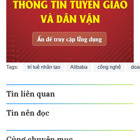
Tags:
trí tuệ nhân tạo
Alibaba
công nghệ
doa
Tin liên quan
Tin nên đọc
Cùng chuyên mục