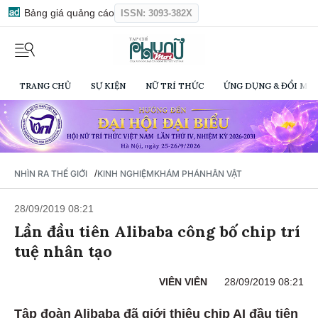
Bảng giá quảng cáo
ISSN: 3093-382X
TRANG CHỦ
SỰ KIỆN
NỮ TRÍ THỨC
ỨNG DỤNG & ĐỔI MỚI
/
NHÌN RA THẾ GIỚI
KINH NGHIỆM
KHÁM PHÁ
NHÂN VẬT
28/09/2019 08:21
Lần đầu tiên Alibaba công bố chip trí
tuệ nhân tạo
VIÊN VIÊN
28/09/2019 08:21
Tập đoàn Alibaba đã giới thiệu chip AI đầu tiên