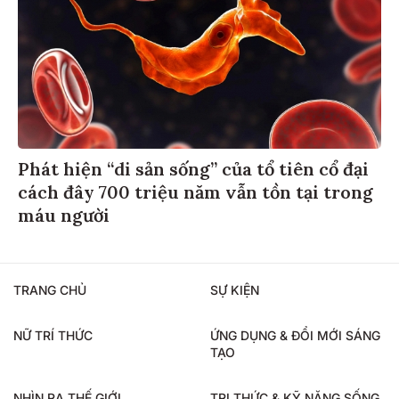
Phát hiện “di sản sống” của tổ tiên cổ đại
cách đây 700 triệu năm vẫn tồn tại trong
máu người
TRANG CHỦ
SỰ KIỆN
NỮ TRÍ THỨC
ỨNG DỤNG & ĐỔI MỚI SÁNG
TẠO
NHÌN RA THẾ GIỚI
TRI THỨC & KỸ NĂNG SỐNG