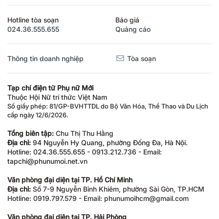
Hotline tòa soạn
Báo giá
024.36.555.655
Quảng cáo
Thông tin doanh nghiệp
Tòa soạn
Tạp chí điện tử Phụ nữ Mới
Thuộc Hội Nữ trí thức Việt Nam
Số giấy phép: 81/GP-BVHTTDL do Bộ Văn Hóa, Thể Thao và Du Lịch
cấp ngày 12/6/2026.
Tổng biên tập:
Chu Thị Thu Hằng
Địa chỉ:
94 Nguyễn Hy Quang, phường Đống Đa, Hà Nội.
Hotline: 024.36.555.655 - 0913.212.736 - Email:
tapchi@phunumoi.net.vn
Văn phòng đại diện tại TP. Hồ Chí Minh
Địa chỉ:
Số 7-9 Nguyễn Bỉnh Khiêm, phường Sài Gòn, TP.HCM
Hotline: 0919.797.579 - Email: phunumoihcm@gmail.com
Văn phòng đại diện tại TP. Hải Phòng