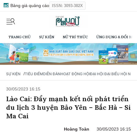
Bảng giá quảng cáo
ISSN: 3093-382X
TRANG CHỦ
SỰ KIỆN
NỮ TRÍ THỨC
ỨNG DỤNG & ĐỔI MỚI
/
SỰ KIỆN
TIÊU ĐIỂM
DIỄN ĐÀN
HOẠT ĐỘNG HỘI
ĐẠI HỘI ĐẠI BIỂU HỘI NỮ 
30/05/2023 16:15
Lào Cai: Đẩy mạnh kết nối phát triển
du lịch 3 huyện Bảo Yên – Bắc Hà – Si
Ma Cai
Hoàng Toàn
30/05/2023 16:15