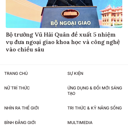
Bộ trưởng Vũ Hải Quân đề xuất 5 nhiệm
vụ đưa ngoại giao khoa học và công nghệ
vào chiều sâu
TRANG CHỦ
SỰ KIỆN
NỮ TRÍ THỨC
ỨNG DỤNG & ĐỔI MỚI SÁNG
TẠO
NHÌN RA THẾ GIỚI
TRI THỨC & KỸ NĂNG SỐNG
BÌNH ĐẲNG GIỚI
MULTIMEDIA