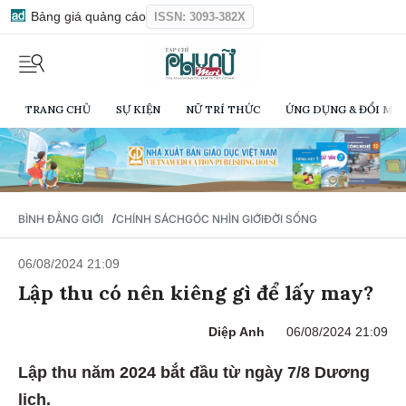
Bảng giá quảng cáo
ISSN: 3093-382X
TRANG CHỦ
SỰ KIỆN
NỮ TRÍ THỨC
ỨNG DỤNG & ĐỔI MỚI
/
BÌNH ĐẲNG GIỚI
CHÍNH SÁCH
GÓC NHÌN GIỚI
ĐỜI SỐNG
06/08/2024 21:09
Lập thu có nên kiêng gì để lấy may?
Diệp Anh
06/08/2024 21:09
Lập thu năm 2024 bắt đầu từ ngày 7/8 Dương
lịch.