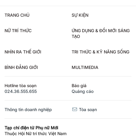
TRANG CHỦ
SỰ KIỆN
NỮ TRÍ THỨC
ỨNG DỤNG & ĐỔI MỚI SÁNG
TẠO
NHÌN RA THẾ GIỚI
TRI THỨC & KỸ NĂNG SỐNG
BÌNH ĐẲNG GIỚI
MULTIMEDIA
Hotline tòa soạn
Báo giá
024.36.555.655
Quảng cáo
Thông tin doanh nghiệp
Tòa soạn
Tạp chí điện tử Phụ nữ Mới
Thuộc Hội Nữ trí thức Việt Nam