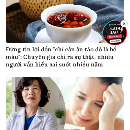
✕
Đừng tin lời đồn "chỉ cần ăn táo đỏ là bổ
máu": Chuyên gia chỉ ra sự thật, nhiều
người vẫn hiểu sai suốt nhiều năm