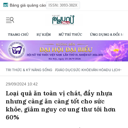
Bảng giá quảng cáo
ISSN: 3093-382X
TRANG CHỦ
SỰ KIỆN
NỮ TRÍ THỨC
ỨNG DỤNG & ĐỔI MỚI
/
TRI THỨC & KỸ NĂNG SỐNG
GIÁO DỤC
SỨC KHỎE
VĂN HÓA
DU LỊCH- Ẩ
29/09/2024 10:42
Loại quả ăn toàn vị chát, đầy nhựa
nhưng càng ăn càng tốt cho sức
khỏe, giảm nguy cơ ung thư tới hơn
60%