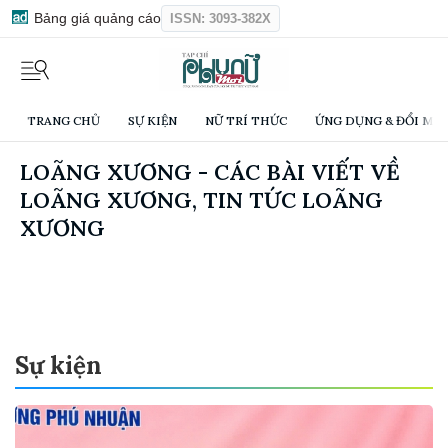
Bảng giá quảng cáo
ISSN: 3093-382X
TRANG CHỦ
SỰ KIỆN
NỮ TRÍ THỨC
ỨNG DỤNG & ĐỔI MỚI
LOÃNG XƯƠNG - CÁC BÀI VIẾT VỀ
LOÃNG XƯƠNG, TIN TỨC LOÃNG
XƯƠNG
Sự kiện