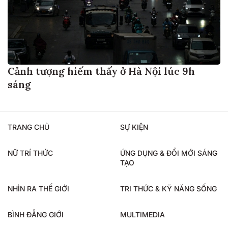
Cảnh tượng hiếm thấy ở Hà Nội lúc 9h
sáng
TRANG CHỦ
SỰ KIỆN
NỮ TRÍ THỨC
ỨNG DỤNG & ĐỔI MỚI SÁNG
TẠO
NHÌN RA THẾ GIỚI
TRI THỨC & KỸ NĂNG SỐNG
BÌNH ĐẲNG GIỚI
MULTIMEDIA