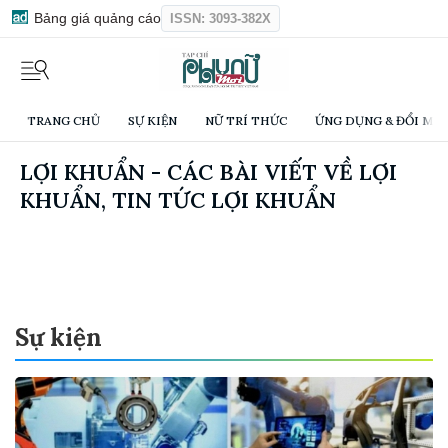
Bảng giá quảng cáo
ISSN: 3093-382X
TRANG CHỦ
SỰ KIỆN
NỮ TRÍ THỨC
ỨNG DỤNG & ĐỔI MỚI
LỢI KHUẨN - CÁC BÀI VIẾT VỀ LỢI
KHUẨN, TIN TỨC LỢI KHUẨN
Sự kiện