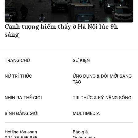
Cảnh tượng hiếm thấy ở Hà Nội lúc 9h
sáng
TRANG CHỦ
SỰ KIỆN
NỮ TRÍ THỨC
ỨNG DỤNG & ĐỔI MỚI SÁNG
TẠO
NHÌN RA THẾ GIỚI
TRI THỨC & KỸ NĂNG SỐNG
BÌNH ĐẲNG GIỚI
MULTIMEDIA
Hotline tòa soạn
Báo giá
024.36.555.655
Quảng cáo