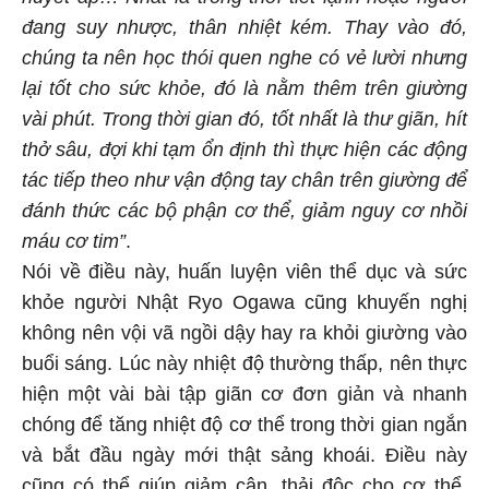
huyết áp… Nhất là trong thời tiết lạnh hoặc người
đang suy nhược, thân nhiệt kém. Thay vào đó,
chúng ta nên học thói quen nghe có vẻ lười nhưng
lại tốt cho sức khỏe, đó là nằm thêm trên giường
vài phút. Trong thời gian đó, tốt nhất là thư giãn, hít
thở sâu, đợi khi tạm ổn định thì thực hiện các động
tác tiếp theo như vận động tay chân trên giường để
đánh thức các bộ phận cơ thể, giảm nguy cơ nhồi
máu cơ tim”
.
Nói về điều này, huấn luyện viên thể dục và sức
khỏe người Nhật Ryo Ogawa cũng khuyến nghị
không nên vội vã ngồi dậy hay ra khỏi giường vào
buổi sáng. Lúc này nhiệt độ thường thấp, nên thực
hiện một vài bài tập giãn cơ đơn giản và nhanh
chóng để tăng nhiệt độ cơ thể trong thời gian ngắn
và bắt đầu ngày mới thật sảng khoái. Điều này