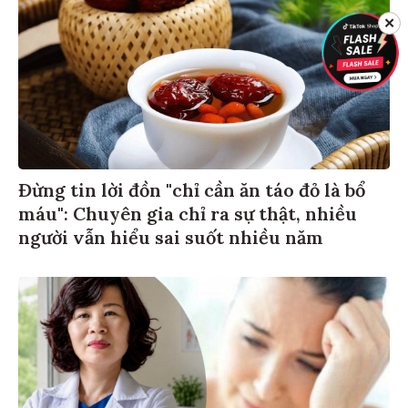
✕
Đừng tin lời đồn "chỉ cần ăn táo đỏ là bổ
máu": Chuyên gia chỉ ra sự thật, nhiều
người vẫn hiểu sai suốt nhiều năm