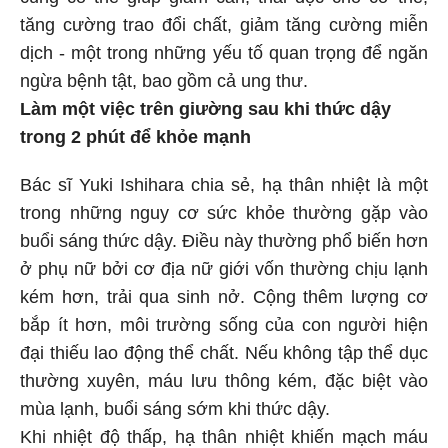
cũng có thể giúp giảm cân, thải độc cho cơ thể,
tăng cường trao đổi chất, giảm tăng cường miễn
dịch - một trong những yếu tố quan trọng để ngăn
ngừa bệnh tật, bao gồm cả ung thư.
Làm một việc trên giường sau khi thức dậy
trong 2 phút để khỏe mạnh
Bác sĩ Yuki Ishihara chia sẻ, hạ thân nhiệt là một
trong những nguy cơ sức khỏe thường gặp vào
buổi sáng thức dậy. Điều này thường phổ biến hơn
ở phụ nữ bởi cơ địa nữ giới vốn thường chịu lạnh
kém hơn, trải qua sinh nở. Cộng thêm lượng cơ
bắp ít hơn, môi trường sống của con người hiện
đại thiếu lao động thể chất. Nếu không tập thể dục
thường xuyên, máu lưu thông kém, đặc biệt vào
mùa lạnh, buổi sáng sớm khi thức dậy.
Khi nhiệt độ thấp, hạ thân nhiệt khiến mạch máu