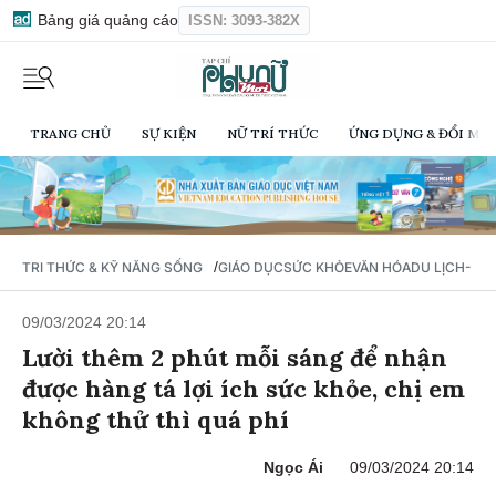
Bảng giá quảng cáo
ISSN: 3093-382X
TRANG CHỦ
SỰ KIỆN
NỮ TRÍ THỨC
ỨNG DỤNG & ĐỔI MỚI
/
TRI THỨC & KỸ NĂNG SỐNG
GIÁO DỤC
SỨC KHỎE
VĂN HÓA
DU LỊCH- Ẩ
09/03/2024 20:14
Lười thêm 2 phút mỗi sáng để nhận
được hàng tá lợi ích sức khỏe, chị em
không thử thì quá phí
Ngọc Ái
09/03/2024 20:14