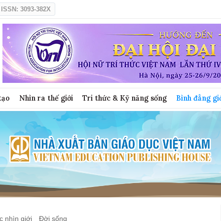
ISSN: 3093-382X
tạo
Nhìn ra thế giới
Tri thức & Kỹ năng sống
Bình đẳng gi
 nhìn giới
Đời sống