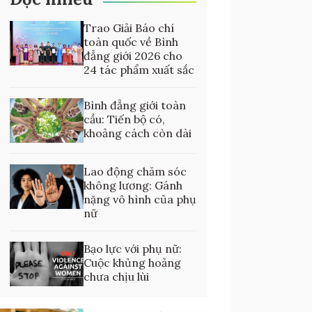
Trao Giải Báo chí
toàn quốc về Bình
đẳng giới 2026 cho
24 tác phẩm xuất sắc
Bình đẳng giới toàn
cầu: Tiến bộ có,
khoảng cách còn dài
Lao động chăm sóc
không lương: Gánh
nặng vô hình của phụ
nữ
Bạo lực với phụ nữ:
Cuộc khủng hoảng
chưa chịu lùi