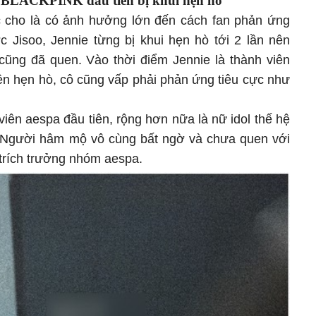
n BLACKPINK đầu tiên bị khui hẹn hò
cho là có ảnh hưởng lớn đến cách fan phản ứng
ớc Jisoo, Jennie từng bị khui hẹn hò tới 2 lần nên
g đã quen. Vào thời điểm Jennie là thành viên
n hẹn hò, cô cũng vấp phải phản ứng tiêu cực như
 viên aespa đầu tiên, rộng hơn nữa là nữ idol thế hệ
. Người hâm mộ vô cùng bất ngờ và chưa quen với
 trích trưởng nhóm aespa.