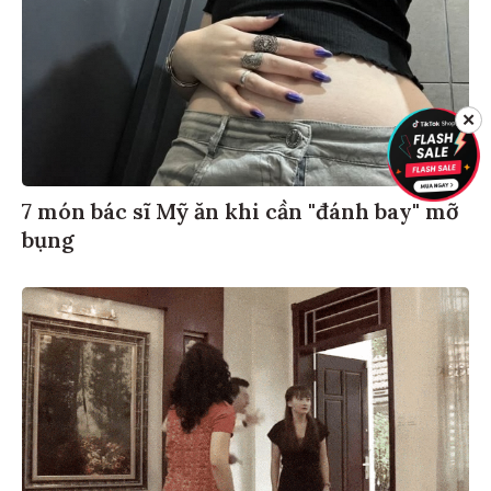
✕
7 món bác sĩ Mỹ ăn khi cần "đánh bay" mỡ
bụng