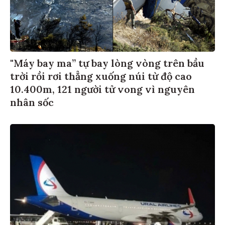
"Máy bay ma” tự bay lòng vòng trên bầu
trời rồi rơi thẳng xuống núi từ độ cao
10.400m, 121 người tử vong vì nguyên
nhân sốc