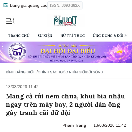
Bảng giá quảng cáo
ISSN: 3093-382X
TRANG CHỦ
SỰ KIỆN
NỮ TRÍ THỨC
ỨNG DỤNG & ĐỔI MỚI
/
BÌNH ĐẲNG GIỚI
CHÍNH SÁCH
GÓC NHÌN GIỚI
ĐỜI SỐNG
13/03/2026 11:42
Mang cả túi nem chua, khui bia nhậu
ngay trên máy bay, 2 người đàn ông
gây tranh cãi dữ dội
Phạm Trang
13/03/2026 11:42