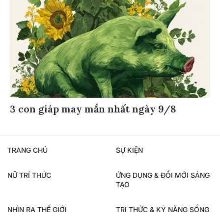
3 con giáp may mắn nhất ngày 9/8
TRANG CHỦ
SỰ KIỆN
NỮ TRÍ THỨC
ỨNG DỤNG & ĐỔI MỚI SÁNG
TẠO
NHÌN RA THẾ GIỚI
TRI THỨC & KỸ NĂNG SỐNG