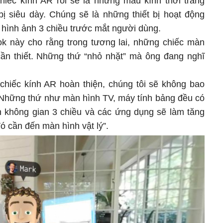
hiếc kính AR rồi sẽ là những mẫu kính thời trang
bị siêu dày. Chúng sẽ là những thiết bị hoạt động
 hình ảnh 3 chiều trước mắt người dùng.
k này cho rằng trong tương lai, những chiếc màn
ần thiết. Những thứ “nhỏ nhặt” mà ông đang nghĩ
 chiếc kính AR hoàn thiện, chúng tôi sẽ không bao
. Những thứ như màn hình TV, máy tính bảng đều có
h không gian 3 chiều và các ứng dụng sẽ làm tăng
ó cần đến màn hình vật lý”.