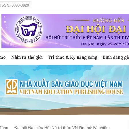
ISSN: 3093-382X
tạo
Nhìn ra thế giới
Tri thức & Kỹ năng sống
Bình đẳng gi
động
Đại hội Đại biểu Hội Nữ trí thức VN lần thứ IV, nhiệm