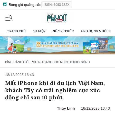
Bảng giá quảng cáo
ISSN: 3093-382X
TRANG CHỦ
SỰ KIỆN
NỮ TRÍ THỨC
ỨNG DỤNG & ĐỔI MỚI
/
BÌNH ĐẲNG GIỚI
CHÍNH SÁCH
GÓC NHÌN GIỚI
ĐỜI SỐNG
18/12/2025 13:43
Mất iPhone khi đi du lịch Việt Nam,
khách Tây có trải nghiệm cực xúc
động chỉ sau 10 phút
Thùy Linh
18/12/2025 13:43