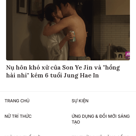
Nụ hôn khó xử của Son Ye Jin và "hồng
hài nhi" kém 6 tuổi Jung Hae In
TRANG CHỦ
SỰ KIỆN
NỮ TRÍ THỨC
ỨNG DỤNG & ĐỔI MỚI SÁNG
TẠO