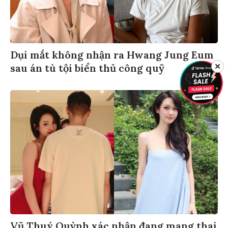
Dụi mắt không nhận ra Hwang Jung Eum
✕
sau án tù tội biển thủ công quỹ
Vũ Thuý Quỳnh xác nhận đang mang thai