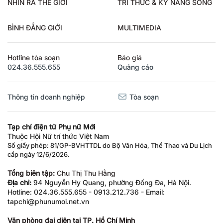
NHÌN RA THẾ GIỚI
TRI THỨC & KỸ NĂNG SỐNG
BÌNH ĐẲNG GIỚI
MULTIMEDIA
Hotline tòa soạn
Báo giá
024.36.555.655
Quảng cáo
Thông tin doanh nghiệp
Tòa soạn
Tạp chí điện tử Phụ nữ Mới
Thuộc Hội Nữ trí thức Việt Nam
Số giấy phép: 81/GP-BVHTTDL do Bộ Văn Hóa, Thể Thao và Du Lịch
cấp ngày 12/6/2026.
Tổng biên tập:
Chu Thị Thu Hằng
Địa chỉ:
94 Nguyễn Hy Quang, phường Đống Đa, Hà Nội.
Hotline: 024.36.555.655 - 0913.212.736 - Email:
tapchi@phunumoi.net.vn
Văn phòng đại diện tại TP. Hồ Chí Minh