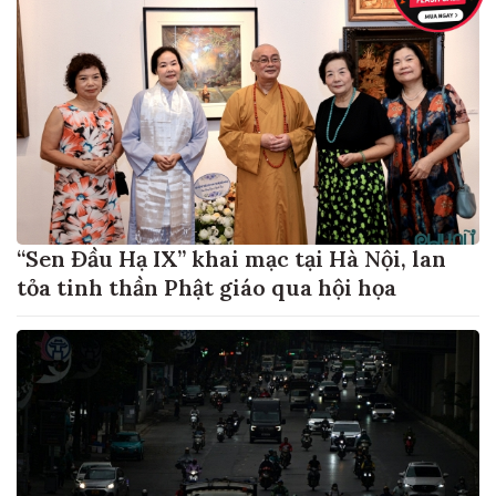
“Sen Đầu Hạ IX” khai mạc tại Hà Nội, lan
tỏa tinh thần Phật giáo qua hội họa