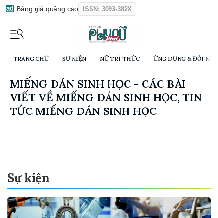
Bảng giá quảng cáo
ISSN: 3093-382X
TRANG CHỦ
SỰ KIỆN
NỮ TRÍ THỨC
ỨNG DỤNG & ĐỔI MỚI
MIẾNG DÁN SINH HỌC - CÁC BÀI
VIẾT VỀ MIẾNG DÁN SINH HỌC, TIN
TỨC MIẾNG DÁN SINH HỌC
Sự kiện