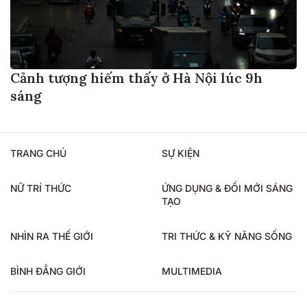
Cảnh tượng hiếm thấy ở Hà Nội lúc 9h
sáng
TRANG CHỦ
SỰ KIỆN
NỮ TRÍ THỨC
ỨNG DỤNG & ĐỔI MỚI SÁNG
TẠO
NHÌN RA THẾ GIỚI
TRI THỨC & KỸ NĂNG SỐNG
BÌNH ĐẲNG GIỚI
MULTIMEDIA