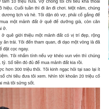
tầm 10 triệu nữa. Vợ chồng tôi chi tiêu khá thoải
 hiệu. Cuối tuần thì đi ăn đi chơi. Một năm, chúng
Tết dương lịch và hè. Tôi dặn dò vợ, phải cố gắng để
n mua một mảnh đất ở quê để dưỡng già, còn căn
i ở.
 ở quê giới thiệu một mảnh đất có vị trí đẹp, rộng
y ăn trái. Tôi đến tham quan, đi dạo một vòng là đã
ể đặt cọc ngay.
ết kiệm. Tôi nhẩm tính nếu vợ khéo vun vén thì chúng
 tỷ. Số tiền đó đủ để mua mảnh đất kia rồi.
hơn 300 triệu thôi. Tôi kinh ngạc hỏi tại sao lại ít
sổ chi tiêu đưa tôi xem. Nhìn tới khoản 20 triệu cố
i mà tôi sửng sốt.