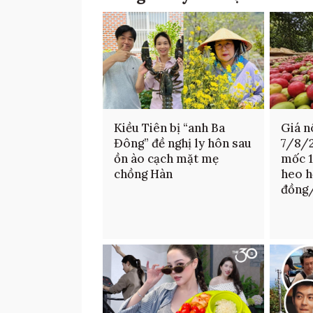
Kiều Tiên bị “anh Ba
Giá n
Đông” đề nghị ly hôn sau
7/8/2
ồn ào cạch mặt mẹ
mốc 
chồng Hàn
heo h
đồng