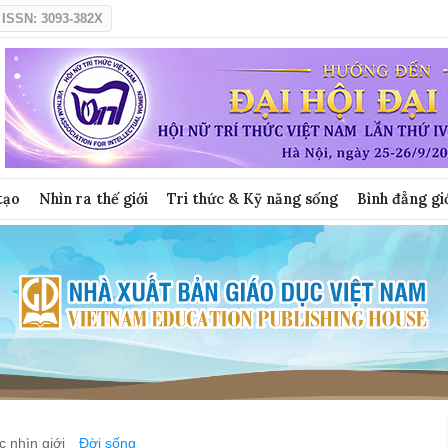
ISSN: 3093-382X
tạo
Nhìn ra thế giới
Tri thức & Kỹ năng sống
Bình đẳng gi
 nhìn giới
Đời sống