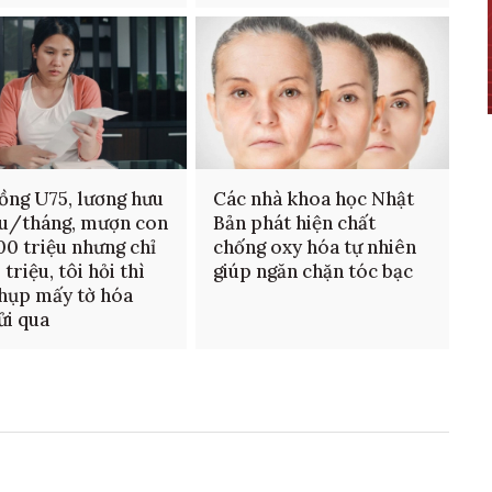
ồng U75, lương hưu
Các nhà khoa học Nhật
ệu/tháng, mượn con
Bản phát hiện chất
00 triệu nhưng chỉ
chống oxy hóa tự nhiên
 triệu, tôi hỏi thì
giúp ngăn chặn tóc bạc
hụp mấy tờ hóa
ửi qua