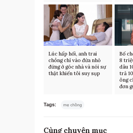
Lúc hấp hối, anh trai
Bố ch
chồng chỉ vào đứa nhỏ
8 tri
đứng ở góc nhà và nói sự
dâu 1
thật khiến tôi suy sụp
trả 10
ông c
đơn g
Tags:
mẹ chồng
Cùng chuyên mục