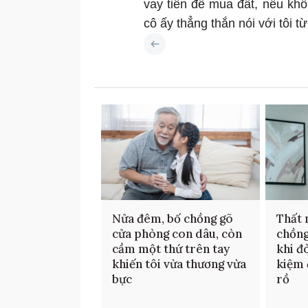
vay tiền để mua đất, nếu khô
cô ấy thẳng thắn nói với tôi 
Nửa đêm, bố chồng gõ
Thất 
cửa phòng con dâu, còn
chồng
cầm một thứ trên tay
khi đò
khiến tôi vừa thương vừa
kiệm 
bực
rồ