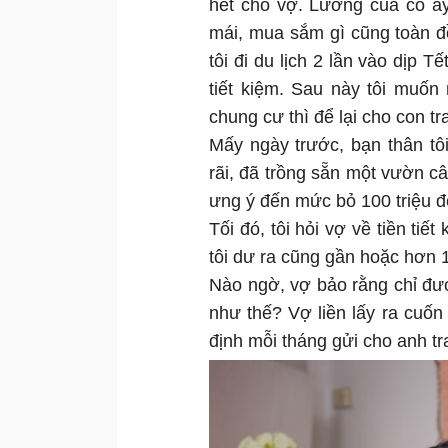
hết cho vợ. Lương của cô ấy 
mái, mua sắm gì cũng toàn đồ
tôi đi du lịch 2 lần vào dịp 
tiết kiệm. Sau này tôi muố
chung cư thì để lại cho con tra
Mấy ngày trước, bạn thân tôi
rãi, đã trồng sẵn một vườn câ
ưng ý đến mức bỏ 100 triệu đ
Tối đó, tôi hỏi vợ về tiền ti
tôi dư ra cũng gần hoặc hơn 1
Nào ngờ, vợ bảo rằng chỉ được 
như thế? Vợ liền lấy ra cuốn 
định mỗi tháng gửi cho anh tra