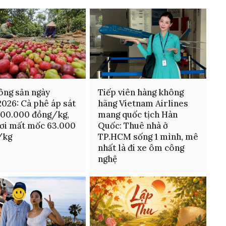
ông sản ngày
Tiếp viên hàng không
026: Cà phê áp sát
hãng Vietnam Airlines
100.000 đồng/kg,
mang quốc tịch Hàn
ơi mất mốc 63.000
Quốc: Thuê nhà ở
/kg
TP.HCM sống 1 mình, mê
nhất là đi xe ôm công
nghệ