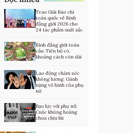
Trao Giải Báo chí
toàn quốc về Bình
đẳng giới 2026 cho
24 tác phẩm xuất sắc
Bình đẳng giới toàn
cầu: Tiến bộ có,
khoảng cách còn dài
Lao động chăm sóc
không lương: Gánh
nặng vô hình của phụ
nữ
Bạo lực với phụ nữ:
Cuộc khủng hoảng
chưa chịu lùi