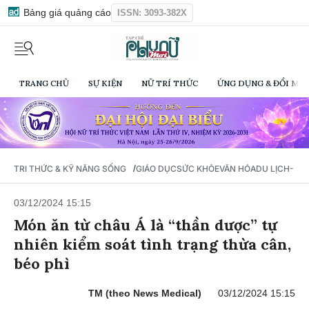
Bảng giá quảng cáo
ISSN: 3093-382X
TRANG CHỦ
SỰ KIỆN
NỮ TRÍ THỨC
ỨNG DỤNG & ĐỔI MỚI
/
TRI THỨC & KỸ NĂNG SỐNG
GIÁO DỤC
SỨC KHỎE
VĂN HÓA
DU LỊCH- Ẩ
03/12/2024 15:15
Món ăn từ châu Á là “thần dược” tự
nhiên kiểm soát tình trạng thừa cân,
béo phì
TM (theo News Medical)
03/12/2024 15:15