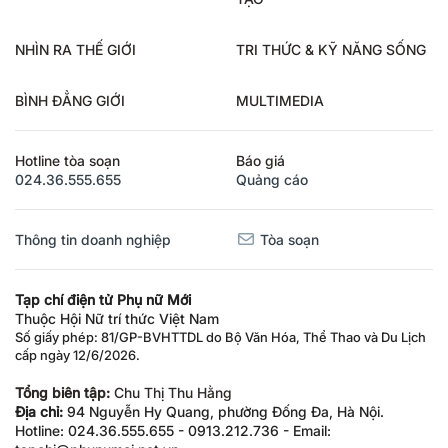
NHÌN RA THẾ GIỚI
TRI THỨC & KỸ NĂNG SỐNG
BÌNH ĐẲNG GIỚI
MULTIMEDIA
Hotline tòa soạn
Báo giá
024.36.555.655
Quảng cáo
Thông tin doanh nghiệp
Tòa soạn
Tạp chí điện tử Phụ nữ Mới
Thuộc Hội Nữ trí thức Việt Nam
Số giấy phép: 81/GP-BVHTTDL do Bộ Văn Hóa, Thể Thao và Du Lịch
cấp ngày 12/6/2026.
Tổng biên tập:
Chu Thị Thu Hằng
Địa chỉ:
94 Nguyễn Hy Quang, phường Đống Đa, Hà Nội.
Hotline: 024.36.555.655 - 0913.212.736 - Email:
tapchi@phunumoi.net.vn