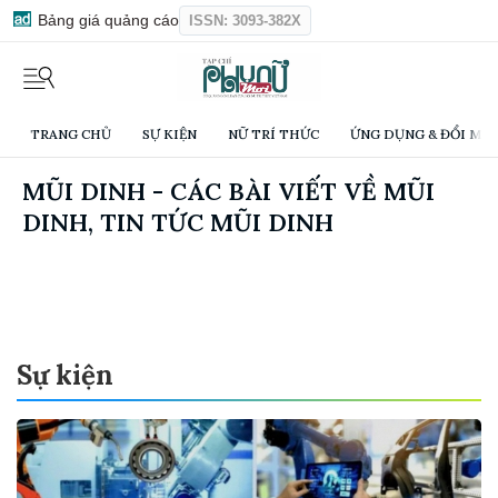
Bảng giá quảng cáo
ISSN: 3093-382X
TRANG CHỦ
SỰ KIỆN
NỮ TRÍ THỨC
ỨNG DỤNG & ĐỔI MỚI
MŨI DINH - CÁC BÀI VIẾT VỀ MŨI
DINH, TIN TỨC MŨI DINH
Sự kiện