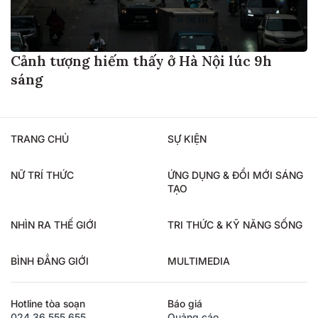
Cảnh tượng hiếm thấy ở Hà Nội lúc 9h
sáng
TRANG CHỦ
SỰ KIỆN
NỮ TRÍ THỨC
ỨNG DỤNG & ĐỔI MỚI SÁNG
TẠO
NHÌN RA THẾ GIỚI
TRI THỨC & KỸ NĂNG SỐNG
BÌNH ĐẲNG GIỚI
MULTIMEDIA
Hotline tòa soạn
Báo giá
024.36.555.655
Quảng cáo