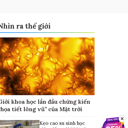
Nhìn ra thế giới
Giới khoa học lần đầu chứng kiến
“họa tiết lông vũ” của Mặt trời
✕
Kẹo cao su sinh học