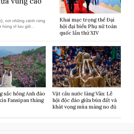
iữa vùng cao
Khai mạc trọng thể Đại
i), nơi những cánh rừng
hội đại biểu Phụ nữ toàn
hùng vĩ lưu giữ...
quốc lần thứ XIV
g sắc hồng Anh đào
Vật cầu nước làng Vân: Lễ
kín Fansipan tháng
hội độc đáo giữa bùn đất và
khát vọng mùa màng no đủ