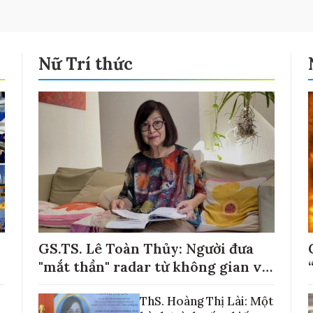
Nữ Trí thức
GS.TS. Lê Toàn Thủy: Người đưa
"mắt thần" radar từ không gian về
với những cánh đồng lúa Việt Nam
ThS. Hoàng Thị Lài: Một