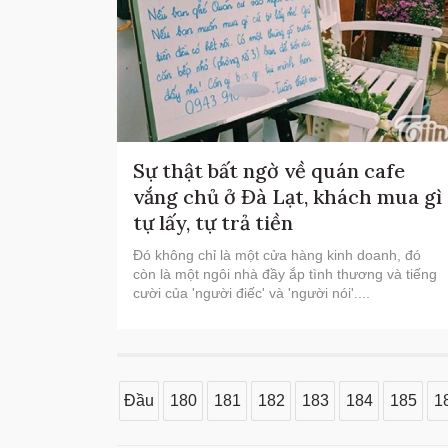
Sự thật bất ngờ về quán cafe
vắng chủ ở Đà Lạt, khách mua gì
tự lấy, tự trả tiền
Đó không chỉ là một cửa hàng kinh doanh, đó
còn là một ngôi nhà đầy ắp tình thương và tiếng
cười của 'người điếc' và 'người nói'....
Đầu
180
181
182
183
184
185
1