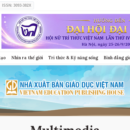
ISSN: 3093-382X
tạo
Nhìn ra thế giới
Tri thức & Kỹ năng sống
Bình đẳng gi