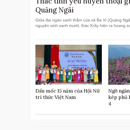
Thác tình yêu huyền thoại g
Quảng Ngãi
Giữa đại ngàn xanh thẳm của xã Ba Vì (Quảng Ngã
nguyên sinh xanh mướt, thác Krầy hiện ra hoang sơ 
Dấu mốc 15 năm của Hội Nữ
Ngỡ ngàn
trí thức Việt Nam
kép phủ 
4