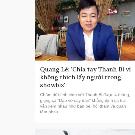
Quang Lê: 'Chia tay Thanh Bi vì
không thích lấy người trong
showbiz'
Chấm dứt tình cảm với Thanh Bi được 4 tháng,
giọng ca "Đập vỡ cây đàn" khẳng định cả hai
vẫn xem nhau như bạn bè, hỏi thăm và quan
tâm nhau...