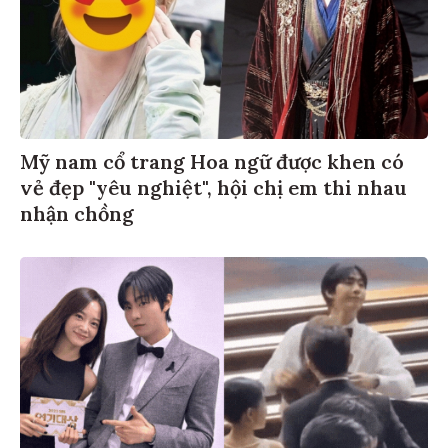
Mỹ nam cổ trang Hoa ngữ được khen có
vẻ đẹp "yêu nghiệt", hội chị em thi nhau
nhận chồng