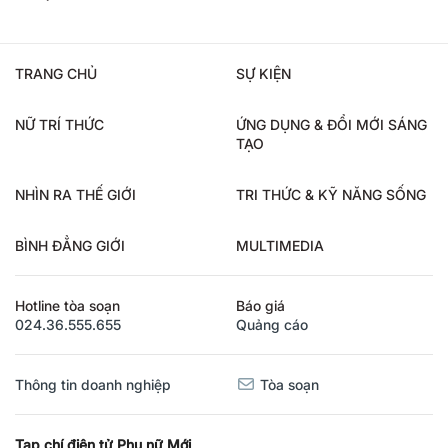
TRANG CHỦ
SỰ KIỆN
NỮ TRÍ THỨC
ỨNG DỤNG & ĐỔI MỚI SÁNG
TẠO
NHÌN RA THẾ GIỚI
TRI THỨC & KỸ NĂNG SỐNG
BÌNH ĐẲNG GIỚI
MULTIMEDIA
Hotline tòa soạn
Báo giá
024.36.555.655
Quảng cáo
Thông tin doanh nghiệp
Tòa soạn
Tạp chí điện tử Phụ nữ Mới