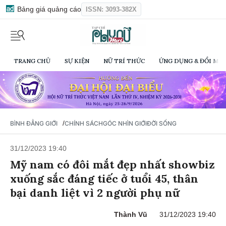
Bảng giá quảng cáo
ISSN: 3093-382X
TRANG CHỦ
SỰ KIỆN
NỮ TRÍ THỨC
ỨNG DỤNG & ĐỔI MỚI
/
BÌNH ĐẲNG GIỚI
CHÍNH SÁCH
GÓC NHÌN GIỚI
ĐỜI SỐNG
31/12/2023 19:40
Mỹ nam có đôi mắt đẹp nhất showbiz
xuống sắc đáng tiếc ở tuổi 45, thân
bại danh liệt vì 2 người phụ nữ
Thành Vũ
31/12/2023 19:40