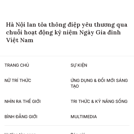
Hà Nội lan tỏa thông điệp yêu thương qua
chuỗi hoạt động kỷ niệm Ngày Gia đình
Việt Nam
TRANG CHỦ
SỰ KIỆN
NỮ TRÍ THỨC
ỨNG DỤNG & ĐỔI MỚI SÁNG
TẠO
NHÌN RA THẾ GIỚI
TRI THỨC & KỸ NĂNG SỐNG
BÌNH ĐẲNG GIỚI
MULTIMEDIA
Hotline tòa soạn
Báo giá