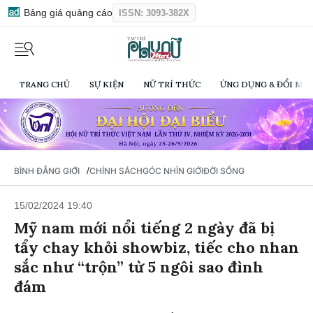
Bảng giá quảng cáo
ISSN: 3093-382X
TRANG CHỦ
SỰ KIỆN
NỮ TRÍ THỨC
ỨNG DỤNG & ĐỔI MỚI
/
BÌNH ĐẲNG GIỚI
CHÍNH SÁCH
GÓC NHÌN GIỚI
ĐỜI SỐNG
15/02/2024 19:40
Mỹ nam mới nổi tiếng 2 ngày đã bị
tẩy chay khỏi showbiz, tiếc cho nhan
sắc như “trộn” từ 5 ngôi sao đình
đám