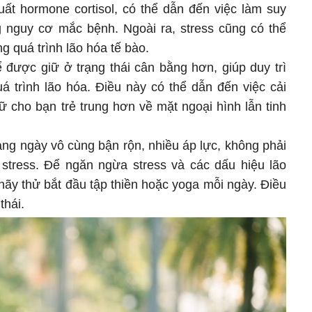
uất hormone cortisol, có thể dẫn đến việc làm suy
g nguy cơ mắc bệnh. Ngoài ra, stress cũng có thể
ng quá trình lão hóa tế bào.
ể được giữ ở trạng thái cân bằng hơn, giúp duy trì
á trình lão hóa. Điều này có thể dẫn đến việc cải
ữ cho bạn trẻ trung hơn về mặt ngoại hình lẫn tinh
àng ngày vô cùng bận rộn, nhiều áp lực, không phải
stress. Để ngăn ngừa stress và các dấu hiệu lão
hãy thử bắt đầu tập thiền hoặc yoga mỗi ngày. Điều
thái.