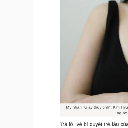
Mỹ nhân "Giày thủy tinh", Kim Hy
người 
Trả lời về bí quyết trẻ lâu c