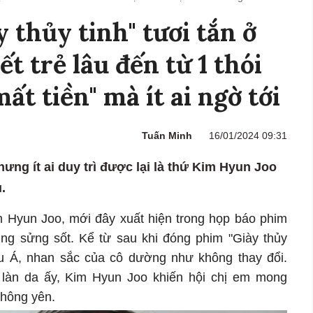
 thủy tinh" tươi tắn ở
ết trẻ lâu đến từ 1 thói
t tiền" mà ít ai ngờ tới
Tuấn Minh
16/01/2024 09:31
ưng ít ai duy trì được lại là thứ Kim Hyun Joo
.
im Hyun Joo, mới đây xuất hiện trong họp báo phim
ng sửng sốt. Kể từ sau khi đóng phim "Giày thủy
âu Á, nhan sắc của cô dường như không thay đổi.
làn da ấy, Kim Hyun Joo khiến hội chị em mong
không yên.