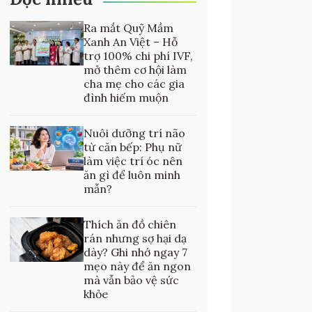
Ra mắt Quỹ Mầm
Xanh An Việt – Hỗ
trợ 100% chi phí IVF,
mở thêm cơ hội làm
cha mẹ cho các gia
đình hiếm muộn
Nuôi dưỡng trí não
từ căn bếp: Phụ nữ
làm việc trí óc nên
ăn gì để luôn minh
mẫn?
Thích ăn đồ chiên
rán nhưng sợ hại dạ
dày? Ghi nhớ ngay 7
mẹo này để ăn ngon
mà vẫn bảo vệ sức
khỏe