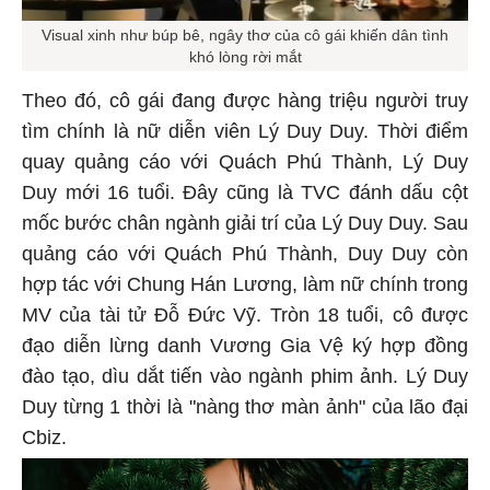
Visual xinh như búp bê, ngây thơ của cô gái khiến dân tình
khó lòng rời mắt
Theo đó, cô gái đang được hàng triệu người truy
tìm chính là nữ diễn viên Lý Duy Duy. Thời điểm
quay quảng cáo với Quách Phú Thành, Lý Duy
Duy mới 16 tuổi. Đây cũng là TVC đánh dấu cột
mốc bước chân ngành giải trí của Lý Duy Duy. Sau
quảng cáo với Quách Phú Thành, Duy Duy còn
hợp tác với Chung Hán Lương, làm nữ chính trong
MV của tài tử Đỗ Đức Vỹ. Tròn 18 tuổi, cô được
đạo diễn lừng danh Vương Gia Vệ ký hợp đồng
đào tạo, dìu dắt tiến vào ngành phim ảnh. Lý Duy
Duy từng 1 thời là "nàng thơ màn ảnh" của lão đại
Cbiz.