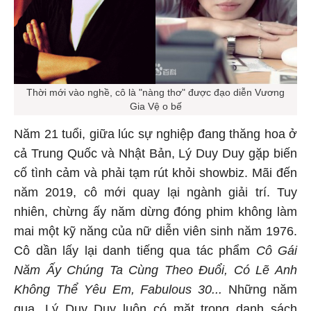
Thời mới vào nghề, cô là "nàng thơ" được đạo diễn Vương
Gia Vệ o bế
Năm 21 tuổi, giữa lúc sự nghiệp đang thăng hoa ở
cả Trung Quốc và Nhật Bản, Lý Duy Duy gặp biến
cố tình cảm và phải tạm rút khỏi showbiz. Mãi đến
năm 2019, cô mới quay lại ngành giải trí. Tuy
nhiên, chừng ấy năm dừng đóng phim không làm
mai một kỹ năng của nữ diễn viên sinh năm 1976.
Cô dần lấy lại danh tiếng qua tác phẩm
Cô Gái
Năm Ấy Chúng Ta Cùng Theo Đuổi, Có Lẽ Anh
Không Thể Yêu Em, Fabulous 30...
Những năm
qua, Lý Duy Duy luôn có mặt trong danh sách