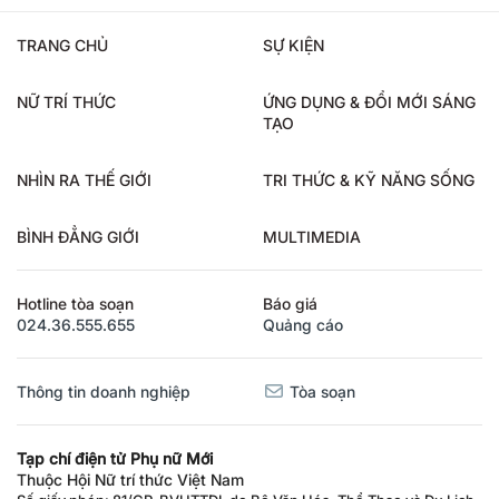
TRANG CHỦ
SỰ KIỆN
NỮ TRÍ THỨC
ỨNG DỤNG & ĐỔI MỚI SÁNG
TẠO
NHÌN RA THẾ GIỚI
TRI THỨC & KỸ NĂNG SỐNG
BÌNH ĐẲNG GIỚI
MULTIMEDIA
Hotline tòa soạn
Báo giá
024.36.555.655
Quảng cáo
Thông tin doanh nghiệp
Tòa soạn
Tạp chí điện tử Phụ nữ Mới
Thuộc Hội Nữ trí thức Việt Nam
Số giấy phép: 81/GP-BVHTTDL do Bộ Văn Hóa, Thể Thao và Du Lịch