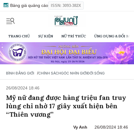
Bảng giá quảng cáo
ISSN: 3093-382X
TRANG CHỦ
SỰ KIỆN
NỮ TRÍ THỨC
ỨNG DỤNG & ĐỔI MỚI
/
BÌNH ĐẲNG GIỚI
CHÍNH SÁCH
GÓC NHÌN GIỚI
ĐỜI SỐNG
26/08/2024 18:46
Mỹ nữ đang được hàng triệu fan truy
lùng chỉ nhờ 17 giây xuất hiện bên
“Thiên vương”
Vy Anh
26/08/2024 18:46