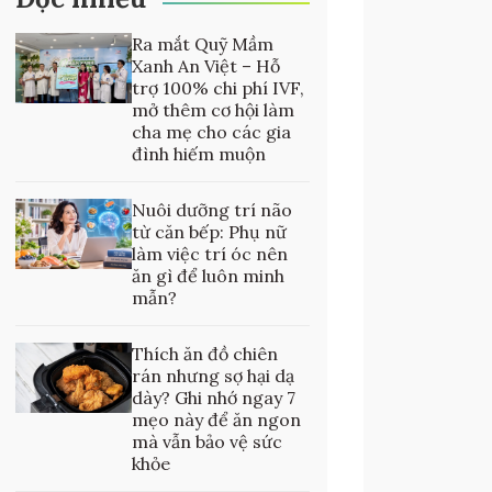
Ra mắt Quỹ Mầm
Xanh An Việt – Hỗ
trợ 100% chi phí IVF,
mở thêm cơ hội làm
cha mẹ cho các gia
đình hiếm muộn
Nuôi dưỡng trí não
từ căn bếp: Phụ nữ
làm việc trí óc nên
ăn gì để luôn minh
mẫn?
Thích ăn đồ chiên
rán nhưng sợ hại dạ
dày? Ghi nhớ ngay 7
mẹo này để ăn ngon
mà vẫn bảo vệ sức
khỏe