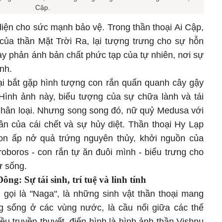
Cập.
diện cho sức mạnh bảo vệ. Trong thần thoại Ai Cập,
 của thần Mặt Trời Ra, lại tượng trưng cho sự hỗn
này phản ánh bản chất phức tạp của tự nhiên, nơi sự
nh.
lại bắt gặp hình tượng con rắn quấn quanh cây gậy
 Hình ảnh này, biểu tượng của sự chữa lành và tái
c nhân loại. Nhưng song song đó, nữ quỷ Medusa với
hân của cái chết và sự hủy diệt. Thần thoại Hy Lạp
on ấp nở quả trứng nguyên thủy, khởi nguồn của
oboros - con rắn tự ăn đuôi mình - biểu trưng cho
ự sống.
g: Sự tái sinh, trí tuệ và linh tính
 gọi là "Naga", là những sinh vật thần thoại mang
g sống ở các vùng nước, là cầu nối giữa các thế
iều truyền thuyết, điển hình là hình ảnh thần Vishnu