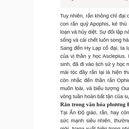
Tuy nhiên, rắn không chỉ đại 
con rắn quỷ Apophis, kẻ thù
loạn và hủy diệt. Sự đối lập 
sống và cái chết luôn song hà
Sang đến Hy Lạp cổ đại, ta 
của vị thần y học Asclepius.
sinh, đã đi vào lịch sử y họ
mái tóc đầy rắn lại là hiện t
còn nhắc đến thần rắn Ophi
muôn loài, và biểu tượng Our
vòng tuần hoàn bất tận của s
Rắn trong văn hóa phương Đôn
Tại Ấn Độ giáo, rắn, hay còn
sức mạnh siêu nhiên, thườn
giới. Naga xuất hiện trong nh