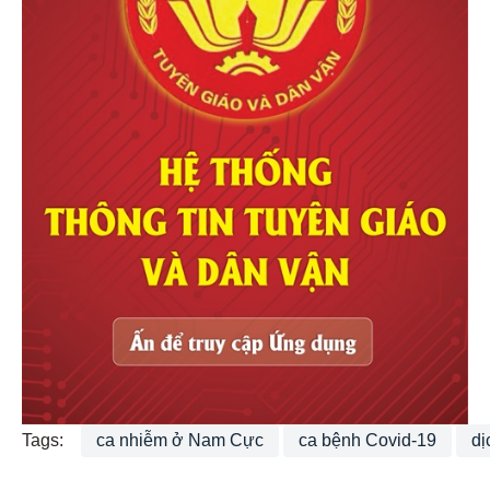
Tags:
ca nhiễm ở Nam Cực
ca bệnh Covid-19
dị