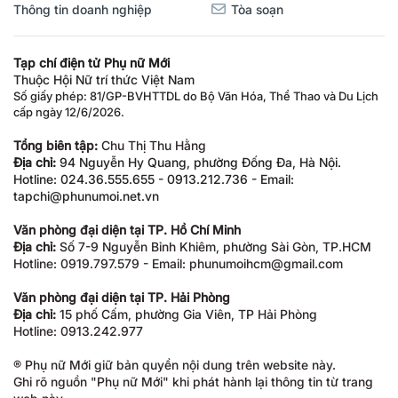
Thông tin doanh nghiệp
Tòa soạn
Tạp chí điện tử Phụ nữ Mới
Thuộc Hội Nữ trí thức Việt Nam
Số giấy phép: 81/GP-BVHTTDL do Bộ Văn Hóa, Thể Thao và Du Lịch
cấp ngày 12/6/2026.
Tổng biên tập:
Chu Thị Thu Hằng
Địa chỉ:
94 Nguyễn Hy Quang, phường Đống Đa, Hà Nội.
Hotline: 024.36.555.655 - 0913.212.736 - Email:
tapchi@phunumoi.net.vn
Văn phòng đại diện tại TP. Hồ Chí Minh
Địa chỉ:
Số 7-9 Nguyễn Bỉnh Khiêm, phường Sài Gòn, TP.HCM
Hotline: 0919.797.579 - Email: phunumoihcm@gmail.com
Văn phòng đại diện tại TP. Hải Phòng
Địa chỉ:
15 phố Cấm, phường Gia Viên, TP Hải Phòng
Hotline: 0913.242.977
® Phụ nữ Mới giữ bản quyền nội dung trên website này.
Ghi rõ nguồn "Phụ nữ Mới" khi phát hành lại thông tin từ trang
web này.