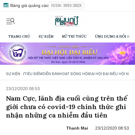
Bảng giá quảng cáo
ISSN: 3093-382X
TRANG CHỦ
SỰ KIỆN
NỮ TRÍ THỨC
ỨNG DỤNG & ĐỔI MỚI
/
SỰ KIỆN
TIÊU ĐIỂM
DIỄN ĐÀN
HOẠT ĐỘNG HỘI
ĐẠI HỘI ĐẠI BIỂU HỘI NỮ 
23/12/2020 08:53
Nam Cực, lãnh địa cuối cùng trên thế
giới chưa có covid-19 chính thức ghi
nhận những ca nhiễm đầu tiên
Thanh Mai
23/12/2020 08:53