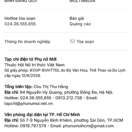
BÌNH ĐẲNG GIỚI
MULTIMEDIA
Hotline tòa soạn
Báo giá
024.36.555.655
Quảng cáo
Thông tin doanh nghiệp
Tòa soạn
Tạp chí điện tử Phụ nữ Mới
Thuộc Hội Nữ trí thức Việt Nam
Số giấy phép: 81/GP-BVHTTDL do Bộ Văn Hóa, Thể Thao và Du Lịch
cấp ngày 12/6/2026.
Tổng biên tập:
Chu Thị Thu Hằng
Địa chỉ:
94 Nguyễn Hy Quang, phường Đống Đa, Hà Nội.
Hotline: 024.36.555.655 - 0913.212.736 - Email:
tapchi@phunumoi.net.vn
Văn phòng đại diện tại TP. Hồ Chí Minh
Địa chỉ:
Số 7-9 Nguyễn Bỉnh Khiêm, phường Sài Gòn, TP.HCM
Hotline: 0919.797.579 - Email: phunumoihcm@gmail.com