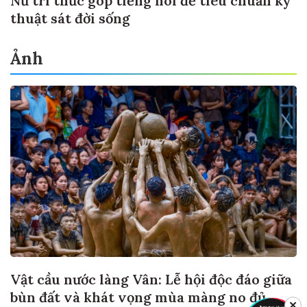
Nữ trí thức góp tiếng nói để tiêu chuẩn kỹ
thuật sát đời sống
Ảnh
Vật cầu nước làng Vân: Lễ hội độc đáo giữa
bùn đất và khát vọng mùa màng no đủ
✕