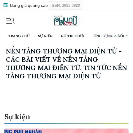
Bảng giá quảng cáo
ISSN: 3093-382X
TRANG CHỦ
SỰ KIỆN
NỮ TRÍ THỨC
ỨNG DỤNG & ĐỔI MỚI
NỀN TẢNG THƯƠNG MẠI ĐIỆN TỬ -
CÁC BÀI VIẾT VỀ NỀN TẢNG
THƯƠNG MẠI ĐIỆN TỬ, TIN TỨC NỀN
TẢNG THƯƠNG MẠI ĐIỆN TỬ
Sự kiện