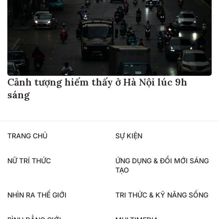
Cảnh tượng hiếm thấy ở Hà Nội lúc 9h
sáng
TRANG CHỦ
SỰ KIỆN
NỮ TRÍ THỨC
ỨNG DỤNG & ĐỔI MỚI SÁNG
TẠO
NHÌN RA THẾ GIỚI
TRI THỨC & KỸ NĂNG SỐNG